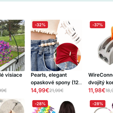
-32%
-37%
lé visiace
Pearls, elegant
WireConne
opaskové spony (12
dvojitý ko
kusov)
14,99
€
káble (20 
11,98
€
99
€
21,99
€
18,
-28%
-28%