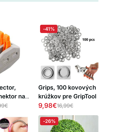
-41%
ctor,
Grips, 100 kovových
nektor na
krúžkov pre GripTool
ks.)
9,98
€
99
€
16,99
€
-26%