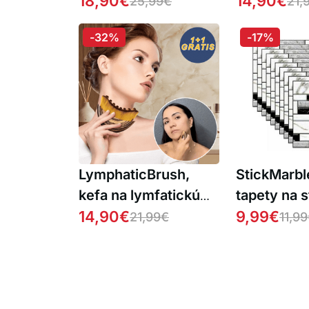
hmyzu (1+1 ZDARMA
18,90
€
14,90
€
25,99
€
21,
)
-32%
-17%
LymphaticBrush,
StickMarbl
kefa na lymfatickú
tapety na 
masáž a tvarovanie
14,90
€
mramorov
9,99
€
21,99
€
11,99
tváre (1+1 ZDARMA )
vzhľadom (