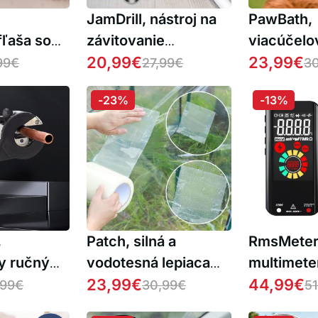
JamDrill, nástroj na
PawBath,
fľaša so
závitovanie
viacúčelo
plastových
20,99
€
masážna k
23,99
€
99
€
27,99
€
30
vodovodných rúr
kúpanie d
-23%
-13%
zvierat
,
Patch, silná a
RmsMeter,
y ručný
vodotesná lepiaca
multimete
c
fólia (30cm x 10m)
23,99
€
44,99
€
,99
€
30,99
€
51