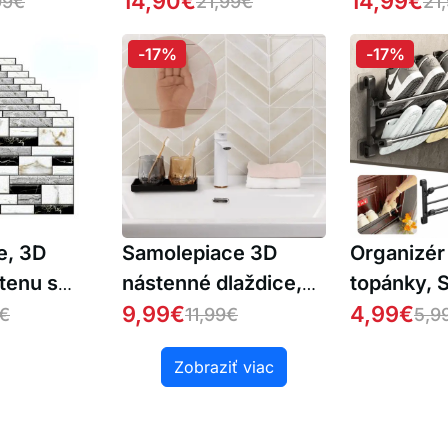
dokonalé kučery (1+1
14,90
€
pre umýva
14,99
€
99
€
21,99
€
21
ZDARMA )
ZDARMA 
-17%
-17%
e, 3D
Samolepiace 3D
Organizér
stenu s
nástenné dlaždice,
topánky, 
ým
TileStickers
9,99
€
4,99
€
€
11,99
€
5,9
10 ks)
Zobraziť viac