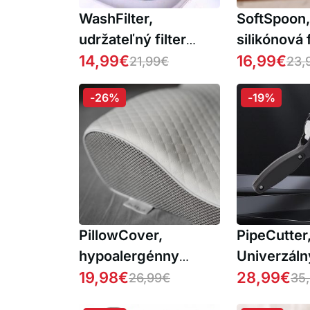
WashFilter,
SoftSpoon,
udržateľný filter
silikónová 
vhodný pre každú
14,99
€
lyžičkou
16,99
€
21,99
€
23,
práčku
-26%
-19%
PillowCover,
PipeCutter
hypoalergénny
Univerzáln
poťah na vankúš
19,98
€
rezák hadí
28,99
€
26,99
€
35