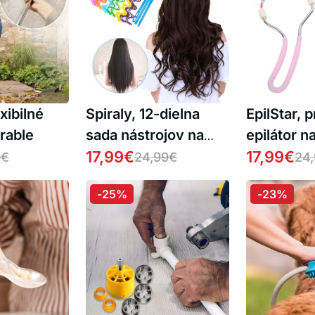
exibilné
Spiraly, 12-dielna
EpilStar, 
rable
sada nástrojov na
epilátor n
natáčanie vlasov
17,99
€
odstraňov
17,99
€
9
€
24,99
€
24
chĺpkov na
-25%
-23%