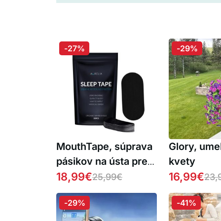
-27%
-29%
MouthTape, súprava
Glory, ume
pásikov na ústa pre
kvety
pokojný spánok (30
18,99
€
16,99
€
25,99
€
23,
kusov)
-29%
-41%