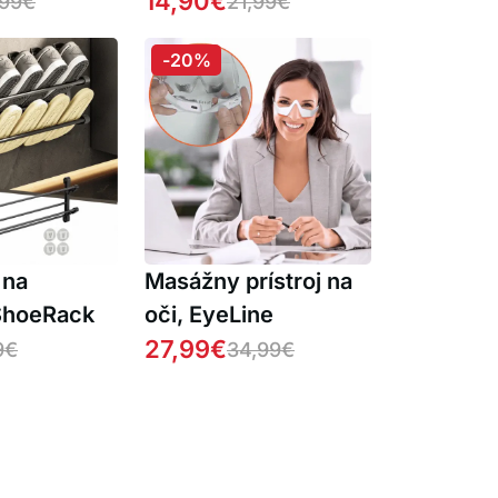
dlo (1+1
DuoPeeler (1+1
14,90
€
,99
€
21,99
€
)
ZDARMA )
-20%
 na
Masážny prístroj na
ShoeRack
oči, EyeLine
27,99
€
9
€
34,99
€