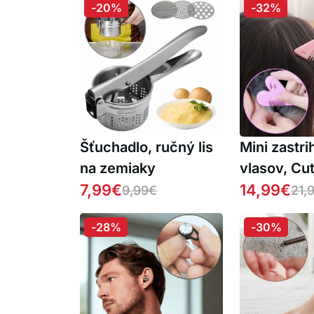
-20%
-32%
Šťuchadlo, ručný lis
Mini zastr
na zemiaky
vlasov, C
7,99
€
(1+1 ZADA
14,99
€
9,99
€
21,
-28%
-30%