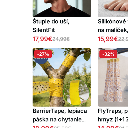
Štuple do uší,
Silikónové
SilentFit
na malíček
17,99
€
15,99
€
24,99
€
22,
-27%
-32%
BarrierTape, lepiaca
FlyTraps, 
páska na chytanie
hmyz (1+1