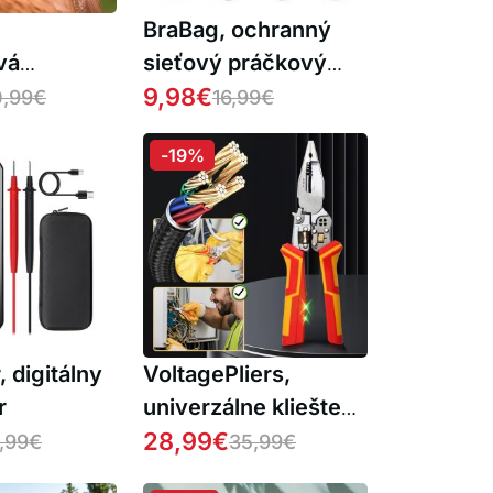
BraBag, ochranný
vá
sieťový práčkový
efa na
vak
9,98
€
,99
€
16,99
€
omácich
-19%
 digitálny
VoltagePliers,
r
univerzálne kliešte
na elektrickú prácu s
28,99
€
,99
€
35,99
€
voltmetrom