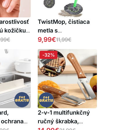
arostlivosť
TwistMop, čistiaca
ú kožičku 2
metla s
eOil
jednoduchým
9,99
€
,99
€
11,99
€
žmýkaním
-32%
rd,
2-v-1 multifunkčný
á ochrana
ručný škrabka,