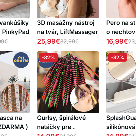
 vankúšiky
3D masážny nástroj
Pero na st
, PinkyPad
na tvár, LiftMassager
o nechtov
25,99
€
v 1, Cuticl
16,99
€
99
€
32,99
€
23
-32%
-32%
pasca na
Curlsy, špirálové
SplashGua
 ZDARMA )
natáčky pre
silikónov