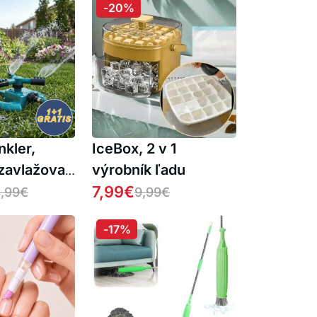
-20%
nkler,
IceBox, 2 v 1
zavlažovač
výrobník ľadu
ač s tromi
7,99
€
,99
€
9,99
€
a otáčaním
-17%
pňov (1+1
)