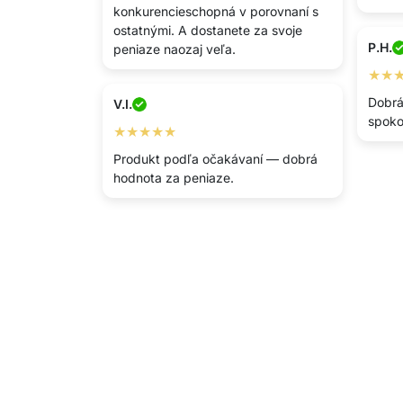
konkurencieschopná v porovnaní s
ostatnými. A dostanete za svoje
P.H.
peniaze naozaj veľa.
★★
Dobrá
V.I.
spoko
★★★★★
Produkt podľa očakávaní — dobrá
hodnota za peniaze.