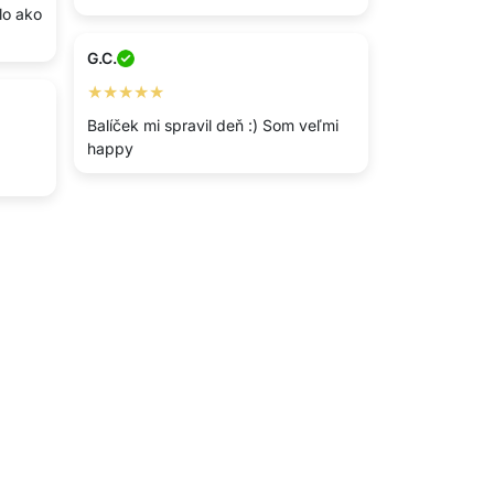
lo ako
G.C.
★★★★★
Balíček mi spravil deň :) Som veľmi
happy