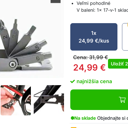
Veľmi pohodlné
V balení: 1x 17-v-1 skla
1x
24,99
€
/kus
Cena:
31,99
€
Uložiť
24,99
€
najnižšia cena
Na sklade
Objednajte si