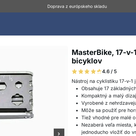
Doprava z európskeho skladu
MasterBike, 17-v-
bicyklov
4.6 / 5
Nástroj na cyklistiku 17-v-1 
Obsahuje 17 základných
Kompaktný a malý dizaj
Vyrobené z nehrdzavejú
Môže sa použiť pre hor
Tiež vhodné pre malé 
Nezaberá veľa miesta, k
jednoducho vložiť do v