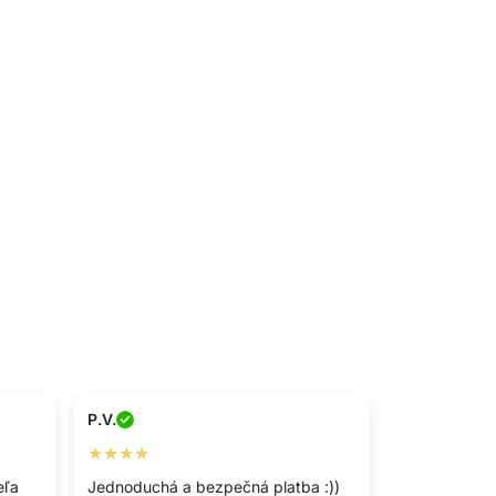
P.V.
★★★★
eľa
Jednoduchá a bezpečná platba :))