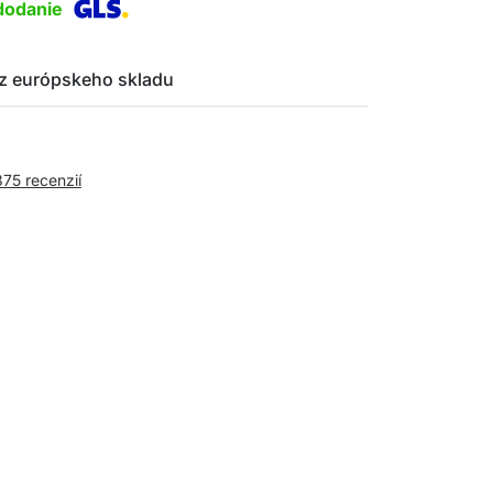
dodanie
z európskeho skladu
375 recenzií