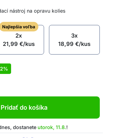
dací nástroj na opravu kolies
Najlepšia voľba
2x
3x
21,99
€
/kus
18,99
€
/kus
22%
Pridať do košíka
 dnes, dostanete
utorok, 11.8.
!