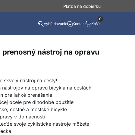
Platba na dobierku
0
Vyhľadávanie
Kontakt
Košík
1 prenosný nástroj na opravu
je skvelý nástroj na cesty!
 nástrojov na opravu bicykla na cestách
n pre ľahké prenášanie
cej ocele pre dlhodobé použitie
ské, cestné a mestské bicykle
opravy v domácnosti
eďže svoje cyklistické nástroje môžete
recka