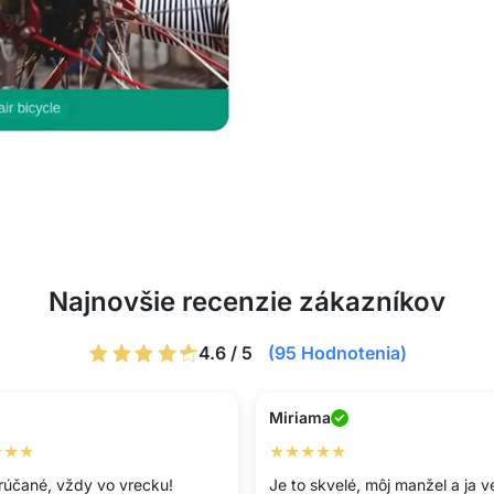
Najnovšie recenzie zákazníkov
4.6 / 5
(95 Hodnotenia)
Miriama
★★★
★★★★★
účané, vždy vo vrecku!
Je to skvelé, môj manžel a ja v