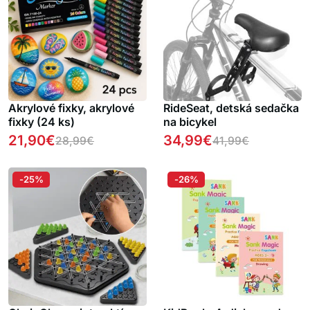
Akrylové fixky, akrylové
RideSeat, detská sedačka
fixky (24 ks)
na bicykel
21,90
€
34,99
€
28,99
€
41,99
€
-25%
-26%