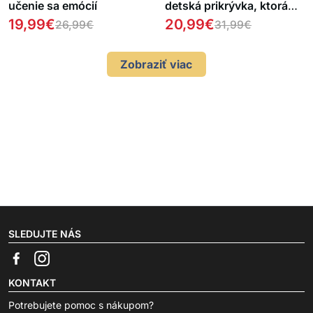
učenie sa emócií
detská prikrývka, ktorá
svieti v tme
19,99
€
20,99
€
26,99
€
31,99
€
Zobraziť viac
SLEDUJTE NÁS
KONTAKT
Potrebujete pomoc s nákupom?