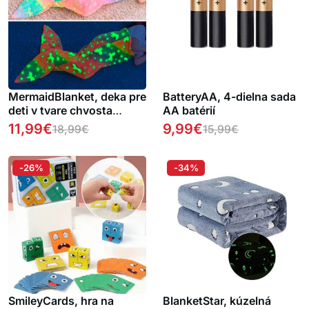
MermaidBlanket, deka pre
BatteryAA, 4-dielna sada
deti v tvare chvosta
AA batérií
morského dievčaťa
11,99
€
9,99
€
18,99
€
15,99
€
-26%
-34%
SmileyCards, hra na
BlanketStar, kúzelná