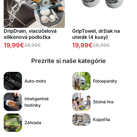
DripDrain, viacúčelová
GripTowel, držiak na
silikónová podložka
uterák (4 kusy)
19,99
€
19,99
€
26,99
€
28,99
€
Prezrite si naše kategórie
Auto-moto
Fotoaparáty
Inteligentné
Stolná hra
hodinky
Kúpeľňa
Záhrada