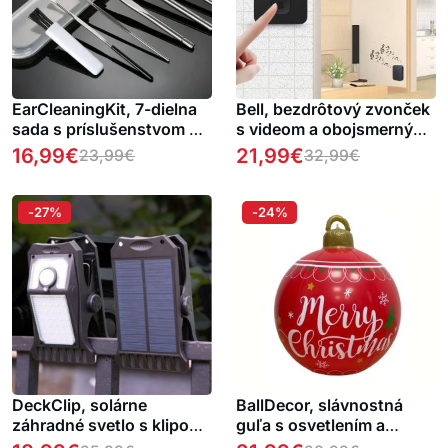
EarCleaningKit, 7-dielna
Bell, bezdrôtový zvonček
sada s príslušenstvom na
s videom a obojsmerným
bezpečné čistenie uší 1 +
zvukom
16,99
€
21,99
€
23,99
€
32,99
€
1 ZDARMA
-27%
-24%
DeckClip, solárne
BallDecor, slávnostná
záhradné svetlo s klipom
guľa s osvetlením a
a pohybovým senzorom
diaľkovým ovládaním