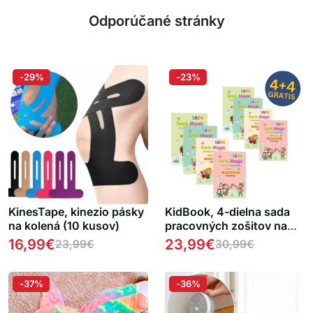
Odporúčané stránky
-29%
-23%
KinesTape, kinezio pásky
KidBook, 4-dielna sada
na kolená (10 kusov)
pracovných zošitov na
písanie a kreslenie
16,99
€
23,99
€
23,99
€
30,99
€
pomocou čarovného
pera, ktoré sa
automaticky vymaže (1+1
-37%
-36%
ZDARMA )