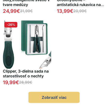
tvare medúzy
antistatická rukavica na
odstraňovanie srsti
24,99
€
13,99
€
31,99
€
20,99
€
domácich zvierat
-26%
Clipper, 3-dielna sada na
starostlivosť o nechty
19,99
€
26,99
€
Zobraziť viac