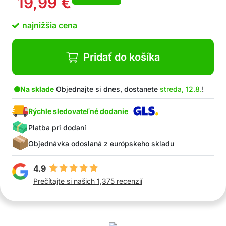
19,99
€
Presné tvarovanie a čistenie kožičiek
Pilník pre dokonalý povrch a hladké okraje
najnižšia cena
V balení: 1x kliešte na nechty, 1x nástroj na
čistenie nechtov, 1x pilník na nechty
Pridať do košíka
Na sklade
Objednajte si dnes, dostanete
streda, 12.8.
!
Rýchle sledovateľné dodanie
Platba pri dodaní
Objednávka odoslaná z európskeho skladu
4.9
Prečítajte si našich 1,375 recenzií