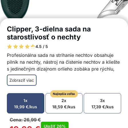
Clipper, 3-dielna sada na
starostlivosť o nechty
4.5 / 5
Profesionálna sada na strihanie nechtov obsahuje
pilník na nechty, nástroj na čistenie nechtov a kliešte
s jedinečným dizajnom orlieho zobáka pre rýchlu,
presnú a bezpečnú starostlivosť o nechty – aj pre
Zobraziť viac
ťažké tvary nechtov a zarastené nechty!
Rýchlo a jednoducho pomáha pri starostlivosti o
Najlepšia voľba
zarastené nechty a poškodené kožičky
1x
2x
3x
Špeciálne čepele, 25° uhol rezu dosahuje ťažko
19,99
€
/kus
18,59
€
/kus
17,39
€
/kus
prístupné miesta
Nerezová oceľ pre dlhodobé použitie a
Cena:
26,99
€
výnimočnú ostrosť
Uložiť
26%