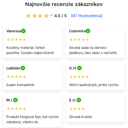
Najnovšie recenzie zákazníkov
4.5 / 5
(97 Hodnotenia)
Vanessa
Ľubomíra
★★★★★
★★★★★
Kvalitný materiál, ľahké
Skvelá sada na domáci
použitie. Vysoko odporúčané!
pedikúru, bez obáv z nečistôt.
Ladislav
G.H.
★★★★★
★★★★★
Super kompletné.
Veľmi spokojný/á, prišlo rýchlo.
M.I.
E.U.
★★★★★
★★★★
Produkt fungoval fajn, bol rýchlo
Skvelá kvalita
odoslaný, všetko ok.