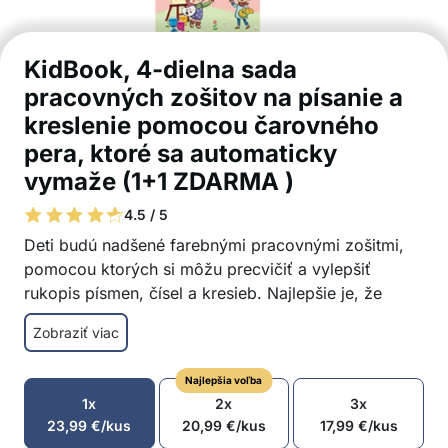
KidBook, 4-dielna sada
pracovných zošitov na písanie a
kreslenie pomocou čarovného
pera, ktoré sa automaticky
vymaže (1+1 ZDARMA )
4.5 / 5
Deti budú nadšené farebnými pracovnými zošitmi,
pomocou ktorých si môžu precvičiť a vylepšiť
rukopis písmen, čísel a kresieb. Najlepšie je, že
zošity môžete používať viackrát, pretože čarovné
Zobraziť viac
pero sa po zaschnutí automaticky vymaže!
Skvelá pomôcka na výučbu angličtiny
Najlepšia voľba
Vhodné na zlepšenie motoriky detí
1x
2x
3x
4 rôzne zošity / témy: čísla, kreslenie,
23,99
€
/kus
20,99
€
/kus
17,99
€
/kus
matematika, anglická abeceda