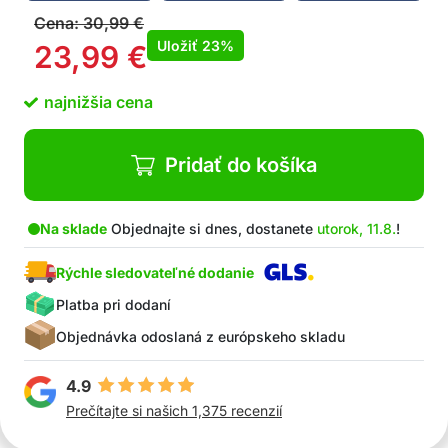
Po vyschnutí písmo automaticky zmizne
Cena:
30,99
€
Viacnásobne použitie
Uložiť
23%
23,99
€
Skvelý darček pre každé dieťa od 3 rokov
Vhodné pre deti od 3 rokov.
najnižšia cena
Pridať do košíka
Na sklade
Objednajte si dnes, dostanete
utorok, 11.8.
!
Rýchle sledovateľné dodanie
Platba pri dodaní
Objednávka odoslaná z európskeho skladu
4.9
Prečítajte si našich 1,375 recenzií