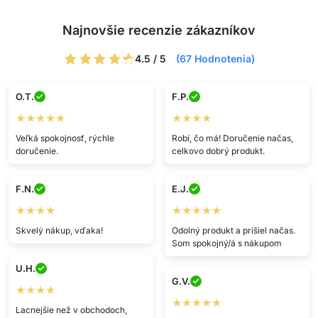
Najnovšie recenzie zákazníkov
4.5 / 5
(67 Hodnotenia)
O.T.
F.P.
★★★★★
★★★★
Veľká spokojnosť, rýchle
Robí, čo má! Doručenie načas,
doručenie.
celkovo dobrý produkt.
F.N.
E.J.
★★★★
★★★★★
Skvelý nákup, vďaka!
Odolný produkt a prišiel načas.
Som spokojný/á s nákupom
U.H.
G.V.
★★★★
★★★★★
Lacnejšie než v obchodoch,