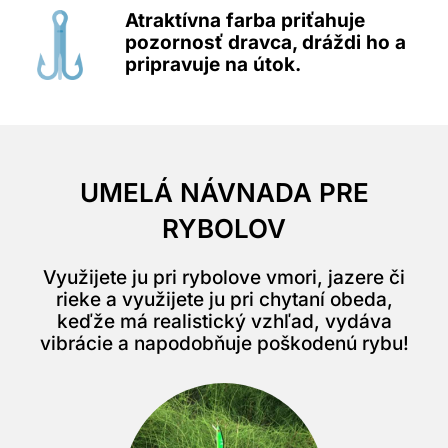
Atraktívna farba priťahuje
pozornosť dravca, dráždi ho a
pripravuje na útok.
UMELÁ NÁVNADA PRE
RYBOLOV
Využijete ju pri rybolove vmori, jazere či
rieke a využijete ju pri chytaní obeda,
keďže má realistický vzhľad, vydáva
vibrácie a napodobňuje poškodenú rybu!