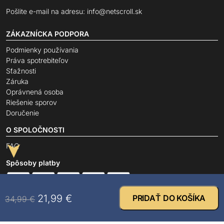
Pošlite e-mail na adresu:
info@netscroll.sk
ZÁKAZNÍCKA PODPORA
Podmienky používania
Práva spotrebiteľov
Sťažnosti
Záruka
Oprávnená osoba
Riešenie sporov
Doručenie
O SPOLOČNOSTI
FAQ
➤
Spôsoby platby
21,99
€
PRIDAŤ DO KOŠÍKA
34,99
€
Certifikáty bezpečnosti