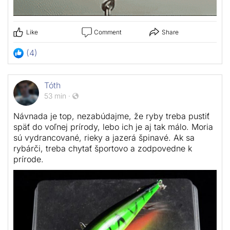
Like
Comment
Share
(4)
Tóth
53 min
·
Návnada je top, nezabúdajme, že ryby treba pustiť
späť do voľnej prírody, lebo ich je aj tak málo. Moria
sú vydrancované, rieky a jazerá špinavé. Ak sa
rybárči, treba chytať športovo a zodpovedne k
prírode.