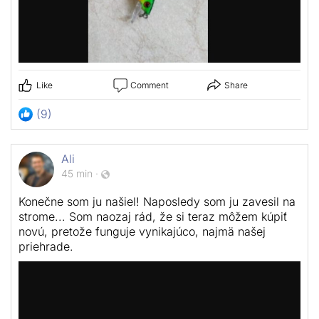
Like
Comment
Share
(9)
Ali
45 min
·
Konečne som ju našiel! Naposledy som ju zavesil na
strome... Som naozaj rád, že si teraz môžem kúpiť
novú, pretože funguje vynikajúco, najmä našej
priehrade.