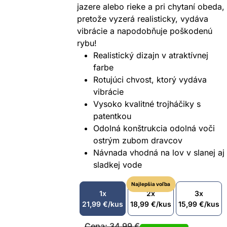
jazere alebo rieke a pri chytaní obeda,
pretože vyzerá realisticky, vydáva
vibrácie a napodobňuje poškodenú
rybu!
Realistický dizajn v atraktívnej
farbe
Rotujúci chvost, ktorý vydáva
vibrácie
Vysoko kvalitné trojháčiky s
patentkou
Odolná konštrukcia odolná voči
ostrým zubom dravcov
Návnada vhodná na lov v slanej aj
sladkej vode
Najlepšia voľba
1x
2x
3x
21,99
€
/kus
18,99
€
/kus
15,99
€
/kus
Cena:
34,99
€