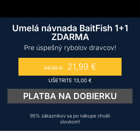
Umelá návnada BaitFish 1+1
ZDARMA
Pre úspešný rybolov dravcov!
21,99
€
34,99
€
UŠETRITE
13,00
€
PLATBA NA DOBIERKU
95% zákazníkov sa po nákupe chváli
úlovkom!