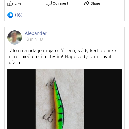
Like
Comment
Share
(16)
Alexander
16 min
·
Táto návnada je moja obľúbená, vždy keď ideme k
moru, niečo na ňu chytím! Naposledy som chytil
lufaru.