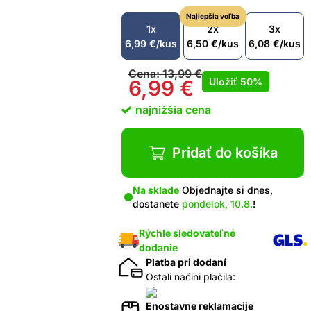
Najlepšia voľba
1x
2x
3x
6,99
€
/kus
6,50
€
/kus
6,08
€
/kus
Cena:
13,99
€
Uložiť
50%
6,99
€
najnižšia cena
Pridať do košíka
Na sklade
Objednajte si dnes,
dostanete
pondelok, 10.8.
!
Rýchle sledovateľné
dodanie
Platba pri dodaní
Ostali načini plačila:
Enostavne reklamacije