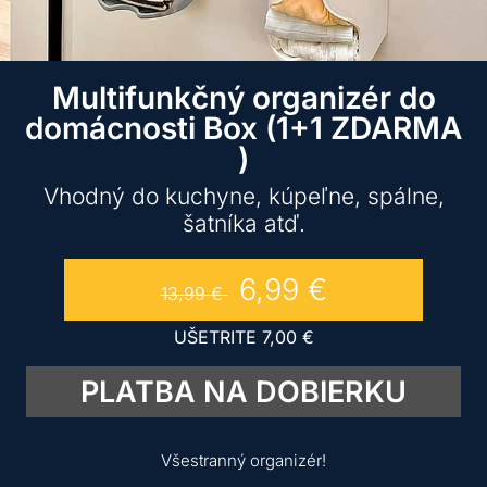
Multifunkčný organizér do
domácnosti Box (1+1 ZDARMA
)
Vhodný do kuchyne, kúpeľne, spálne,
šatníka atď.
6,99
€
13,99
€
UŠETRITE
7,00
€
PLATBA NA DOBIERKU
Všestranný organizér!