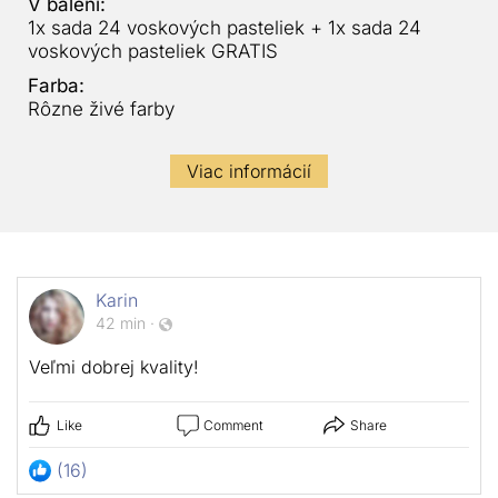
V balení:
1x sada 24 voskových pasteliek + 1x sada 24
voskových pasteliek GRATIS
Farba:
Rôzne živé farby
Viac informácií
Karin
42 min
·
Veľmi dobrej kvality!
Like
Comment
Share
(16)