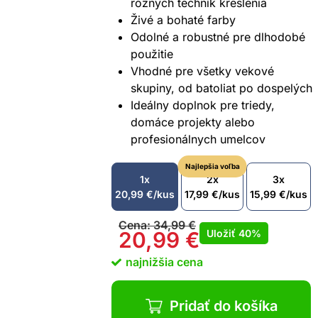
rôznych techník kreslenia
Živé a bohaté farby
Odolné a robustné pre dlhodobé
použitie
Vhodné pre všetky vekové
skupiny, od batoliat po dospelých
Ideálny doplnok pre triedy,
domáce projekty alebo
profesionálnych umelcov
Najlepšia voľba
1x
2x
3x
20,99
€
/kus
17,99
€
/kus
15,99
€
/kus
Cena:
34,99
€
Uložiť
40%
20,99
€
najnižšia cena
Pridať do košíka