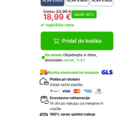
18,99
€
/kus
16,99
€
/kus
14,99
€
/kus
Cena:
32,99
€
Uložiť
42%
18,99
€
najnižšia cena
Pridať do košíka
Na sklade
Objednajte si dnes,
dostanete
utorok, 11.8.
!
Rýchle sledovateľné dodanie
Platba pri dodaní
Ostali načini plačila:
Enostavne reklamacije
14 dni po nakupu za menjave in
vračila
100% varen spletni nakup