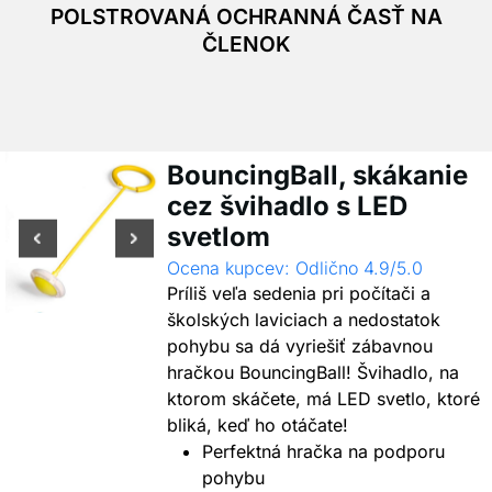
POLSTROVANÁ OCHRANNÁ ČASŤ NA
ČLENOK
BouncingBall, skákanie
cez švihadlo s LED
svetlom
Ocena kupcev: Odlično 4.9/5.0
Príliš veľa sedenia pri počítači a
školských laviciach a nedostatok
pohybu sa dá vyriešiť zábavnou
hračkou BouncingBall! Švihadlo, na
ktorom skáčete, má LED svetlo, ktoré
bliká, keď ho otáčate!
Perfektná hračka na podporu
pohybu