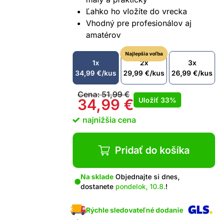
Ľahko ho vložíte do vrecka
Vhodný pre profesionálov aj
amatérov
Najlepšia voľba
1x
2x
3x
34,99
€
/kus
29,99
€
/kus
26,99
€
/kus
Cena:
51,99
€
Uložiť
33%
34,99
€
najnižšia cena
Pridať do košíka
Na sklade
Objednajte si dnes,
dostanete
pondelok, 10.8.
!
Rýchle sledovateľné dodanie