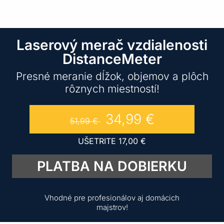
Laserový merač vzdialenosti
DistanceMeter
Presné meranie dĺžok, objemov a plôch
rôznych miestností!
34,99
€
51,99
€
UŠETRITE
17,00
€
PLATBA NA DOBIERKU
Vhodné pre profesionálov aj domácich
majstrov!