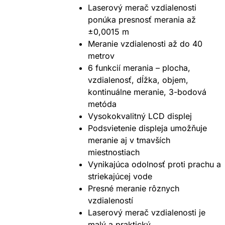
Laserový merač vzdialenosti
ponúka presnosť merania až
±0,0015 m
Meranie vzdialenosti až do 40
metrov
6 funkcií merania – plocha,
vzdialenosť, dĺžka, objem,
kontinuálne meranie, 3-bodová
metóda
Vysokokvalitný LCD displej
Podsvietenie displeja umožňuje
meranie aj v tmavších
miestnostiach
Vynikajúca odolnosť proti prachu a
striekajúcej vode
Presné meranie rôznych
vzdialeností
Laserový merač vzdialenosti je
malý a praktický