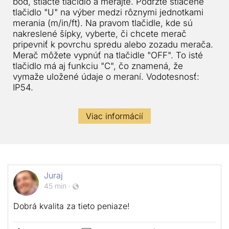
bod, stlačte tlačidlo a merajte. Podržte stlačené
tlačidlo "U" na výber medzi rôznymi jednotkami
merania (m/in/ft). Na pravom tlačidle, kde sú
nakreslené šípky, vyberte, či chcete merač
pripevniť k povrchu spredu alebo zozadu merača.
Merač môžete vypnúť na tlačidle "OFF". To isté
tlačidlo má aj funkciu "C", čo znamená, že
vymaže uložené údaje o meraní. Vodotesnosť:
IP54.
Viac informácií
Juraj
45 min
·
Dobrá kvalita za tieto peniaze!