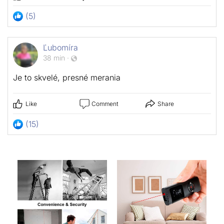
(5)
Ľubomíra
38 min
·
Je to skvelé, presné merania
Like
Comment
Share
(15)