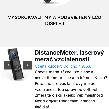
VYSOKOKVALITNÝ A PODSVIETENÝ LCD
DISPLEJ
DistanceMeter, laserový
merač vzdialenosti
Ocena kupcev: Odlično 4.9/5.0
Chcete merať rôzne vzdialenosti
neuveriteľne presne a extrémne rýchlo?
Potom je pre vás laserový merač
vzdialenosti tou správnou voľbou!
Zmerajte dĺžku akejkoľvek miestnosti
alebo objektu stlačením jediného
tlačidla!