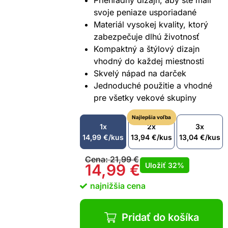
Priehľadný dizajn, aby ste mali
svoje peniaze usporiadané
Materiál vysokej kvality, ktorý
zabezpečuje dlhú životnosť
Kompaktný a štýlový dizajn
vhodný do každej miestnosti
Skvelý nápad na darček
Jednoduché použitie a vhodné
pre všetky vekové skupiny
Najlepšia voľba
1x
2x
3x
14,99
€
/kus
13,94
€
/kus
13,04
€
/kus
Cena:
21,99
€
Uložiť
32%
14,99
€
najnižšia cena
Pridať do košíka