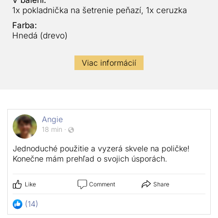
V balení:
1x pokladnička na šetrenie peňazí, 1x ceruzka
Farba:
Hnedá (drevo)
Viac informácií
Angie
18 min
·
Jednoduché použitie a vyzerá skvele na poličke!
Konečne mám prehľad o svojich úsporách.
Like
Comment
Share
(14)