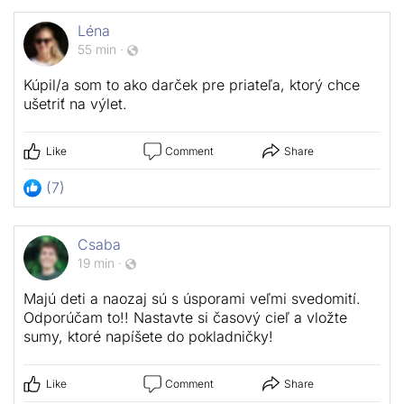
Léna
55 min
·
Kúpil/a som to ako darček pre priateľa, ktorý chce
ušetriť na výlet.
Like
Comment
Share
(7)
Csaba
19 min
·
Majú deti a naozaj sú s úsporami veľmi svedomití.
Odporúčam to!! Nastavte si časový cieľ a vložte
sumy, ktoré napíšete do pokladničky!
Like
Comment
Share