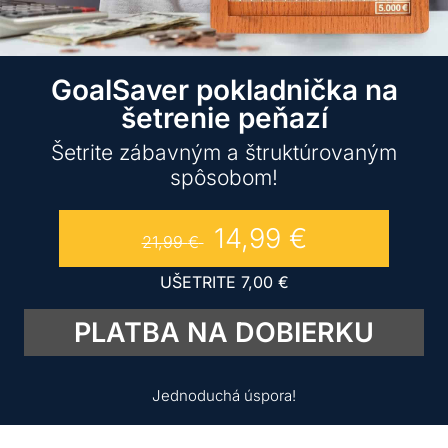
GoalSaver pokladnička na
šetrenie peňazí
Šetrite zábavným a štruktúrovaným
spôsobom!
14,99
€
21,99
€
UŠETRITE
7,00
€
PLATBA NA DOBIERKU
Jednoduchá úspora!