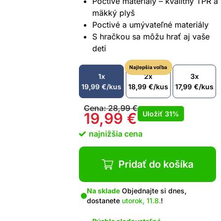
Poctivé materiály – kvalitný TPR a
mäkký plyš
Poctivé a umývateľné materiály
S hračkou sa môžu hrať aj vaše
deti
Najlepšia voľba
1x
2x
3x
19,99
€
/kus
18,99
€
/kus
17,99
€
/kus
Cena:
28,99
€
Uložiť
31%
19,99
€
najnižšia cena
Pridať do košíka
Na sklade
Objednajte si dnes,
dostanete
utorok, 11.8.
!