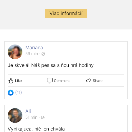
Viac informácií
Mariana
59 min
·
Je skvelá! Náš pes sa s ňou hrá hodiny.
Like
Comment
Share
(11)
Ali
51 min
·
Vynikajúca, nič len chvála