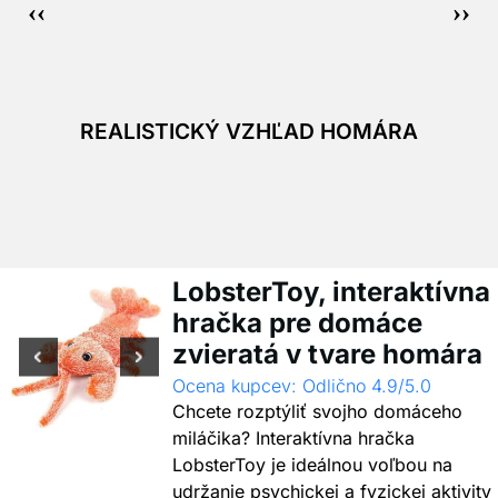
REALISTICKÝ VZHĽAD HOMÁRA
LobsterToy, interaktívna
hračka pre domáce
zvieratá v tvare homára
Ocena kupcev: Odlično 4.9/5.0
Chcete rozptýliť svojho domáceho
miláčika? Interaktívna hračka
LobsterToy je ideálnou voľbou na
udržanie psychickej a fyzickej aktivity