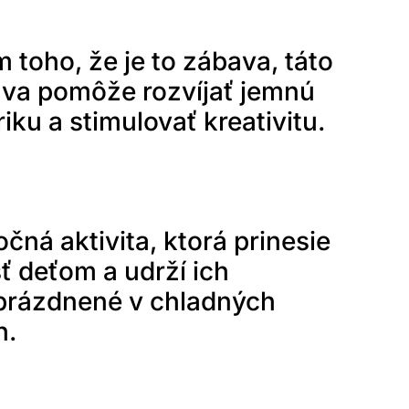
 toho, že je to zábava, táto
va pomôže rozvíjať jemnú
iku a stimulovať kreativitu.
očná aktivita, ktorá prinesie
ť deťom a udrží ich
prázdnené v chladných
h.