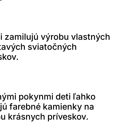
si zamilujú výrobu vlastných
etavých sviatočných
skov.
nými pokynmi deti ľahko
jú farebné kamienky na
u krásnych príveskov.