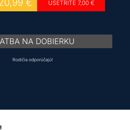
20,99
€
UŠETRITE
7,00
€
ATBA NA DOBIERKU
Rodičia odporúčajú!
!