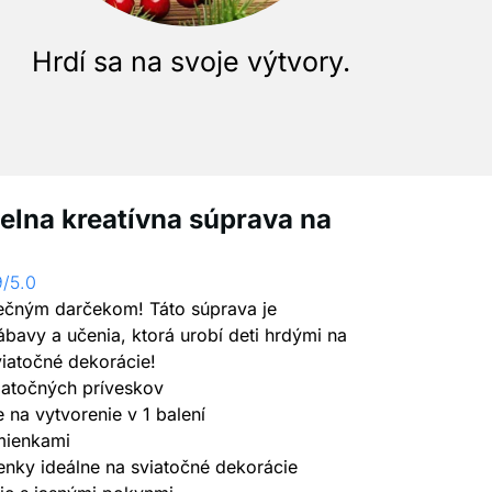
Hrdí sa na svoje výtvory.
ielna kreatívna súprava na
9/5.0
nečným darčekom! Táto súprava je
avy a učenia, ktorá urobí deti hrdými na
sviatočné dekorácie!
iatočných príveskov
 na vytvorenie v 1 balení
mienkami
enky ideálne na sviatočné dekorácie