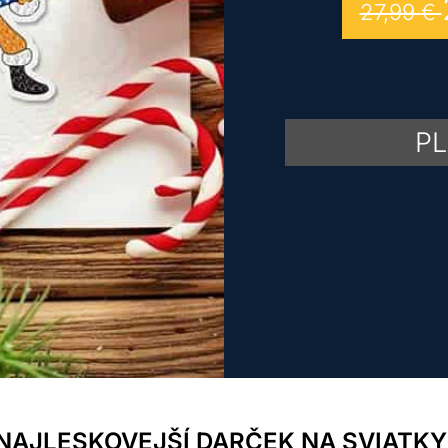
27,99
€
PL
NAJLESKOVEJŠÍ DARČEK NA SVIATKY