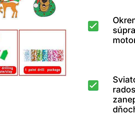
Okrem
súpra
motor
Sviat
rados
zane
dňoc