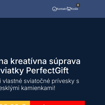
0
Kontakt
Košík
lna kreatívna súprava
viatky PerfectGift
i vlastné sviatočné prívesky s
lesklými kamienkami!