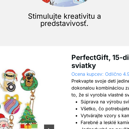
Stimulujte kreativitu a
predstavivosť.
PerfectGift, 15-d
sviatky
Ocena kupcev: Odlično 4.
Prekvapte svoje deti jedi
dokonalou kombináciou záb
to, že si vyrobia vlastné 
Súprava na výrobu sv
Všetko, čo potrebujete
Vytvárajte vzory s ka
Farebné a lesklé kami