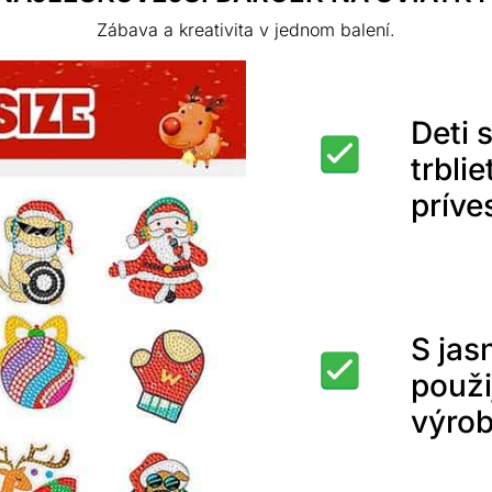
Zábava a kreativita v jednom balení.
Deti 
trbli
príve
S jas
použi
výrob