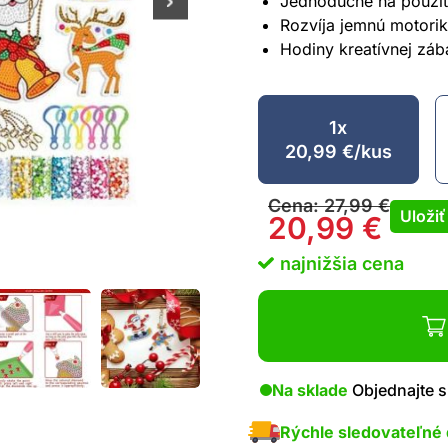
Jednoduché na použit
Rozvíja jemnú motoriku
Hodiny kreatívnej záb
1x
20,99
€
/kus
Cena:
27,99
€
Uloži
20,99
€
najnižšia cena
Na sklade
Objednajte s
Rýchle sledovateľné