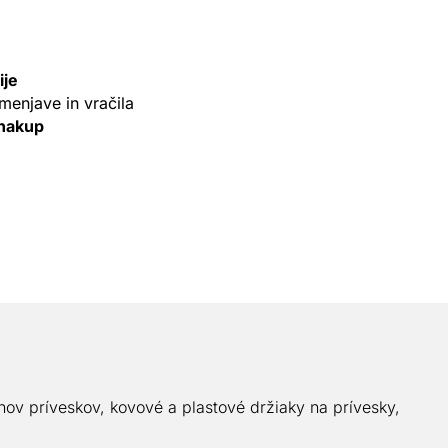
ije
menjave in vračila
 nakup
nov príveskov, kovové a plastové držiaky na prívesky,