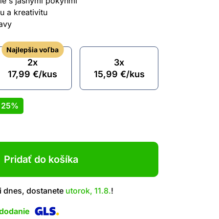
ie s jasnými pokynmi
 a kreativitu
avy
Najlepšia voľba
2x
3x
17,99
€
/kus
15,99
€
/kus
ť
25%
Pridať do košíka
i dnes, dostanete
utorok, 11.8.
!
 dodanie