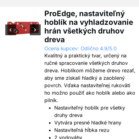
ProEdge, nastaviteľný
hoblík na vyhladzovanie
hrán všetkých druhov
dreva
Ocena kupcev: Odlično 4.9/5.0
Kvalitný a praktický tvar, určený na
ručné spracovanie všetkých druhov
dreva. Hoblíkom môžeme drevo rezať,
aby sme získali hladký a zaoblený
povrch. Vďaka nastaviteľnej rukoväti
ho možno použiť ako hoblík alebo ako
pilník.
Nastaviteľný hoblík pre všetky
druhy dreva
Vytvára presné hladké hrany
Nastaviteľná hĺbka rezu
2 vodováhy