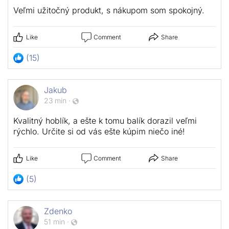
Veľmi užitočný produkt, s nákupom som spokojný.
Like
Comment
Share
(15)
Jakub
23 min
·
Kvalitný hoblík, a ešte k tomu balík dorazil veľmi
rýchlo. Určite si od vás ešte kúpim niečo iné!
Like
Comment
Share
(5)
Zdenko
51 min
·