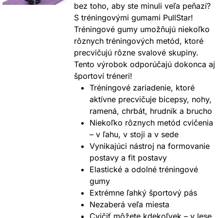
bez toho, aby ste minuli veľa peňazí?
S tréningovými gumami PullStar!
Tréningové gumy umožňujú niekoľko
rôznych tréningových metód, ktoré
precvičujú rôzne svalové skupiny.
Tento výrobok odporúčajú dokonca aj
športoví tréneri!
Tréningové zariadenie, ktoré
aktívne precvičuje bicepsy, nohy,
ramená, chrbát, hrudník a brucho
Niekoľko rôznych metód cvičenia
– v ľahu, v stoji a v sede
Vynikajúci nástroj na formovanie
postavy a fit postavy
Elastické a odolné tréningové
gumy
Extrémne ľahký športový pás
Nezaberá veľa miesta
Cvičiť môžete kdekoľvek – v lese,