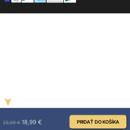
➤
18,99
€
PRIDAŤ DO KOŠÍKA
25,99
€