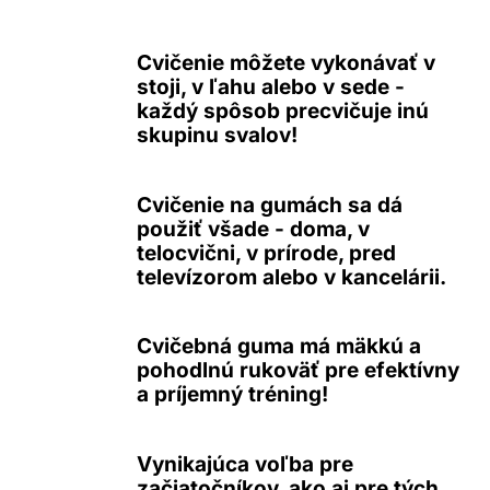
Cvičenie môžete vykonávať v
stoji, v ľahu alebo v sede -
každý spôsob precvičuje inú
skupinu svalov!
Cvičenie na gumách sa dá
použiť všade - doma, v
telocvični, v prírode, pred
televízorom alebo v kancelárii.
Cvičebná guma má mäkkú a
pohodlnú rukoväť pre efektívny
a príjemný tréning!
Vynikajúca voľba pre
začiatočníkov, ako aj pre tých