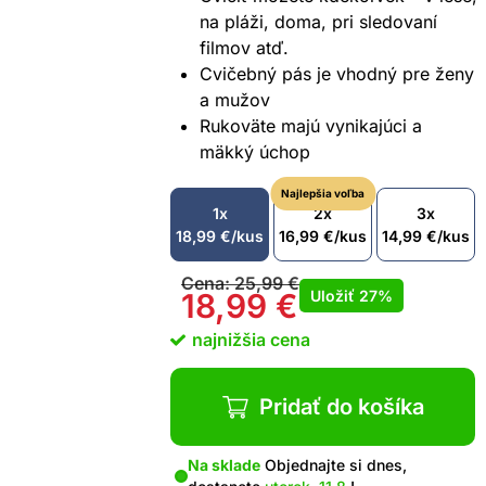
na pláži, doma, pri sledovaní
filmov atď.
Cvičebný pás je vhodný pre ženy
a mužov
Rukoväte majú vynikajúci a
mäkký úchop
Najlepšia voľba
1x
2x
3x
18,99
€
/kus
16,99
€
/kus
14,99
€
/kus
Cena:
25,99
€
Uložiť
27%
18,99
€
najnižšia cena
Pridať do košíka
Na sklade
Objednajte si dnes,