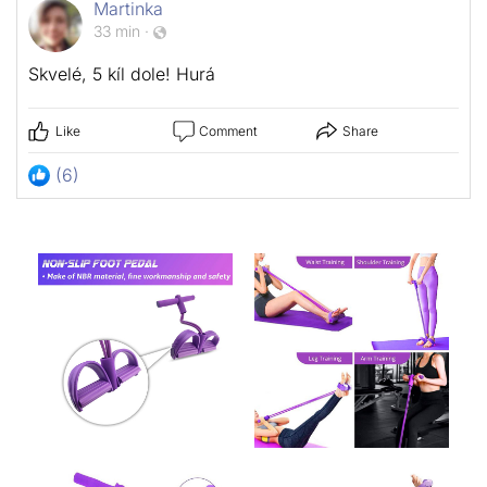
Martinka
33 min
·
Skvelé, 5 kíl dole! Hurá
Like
Comment
Share
(6)