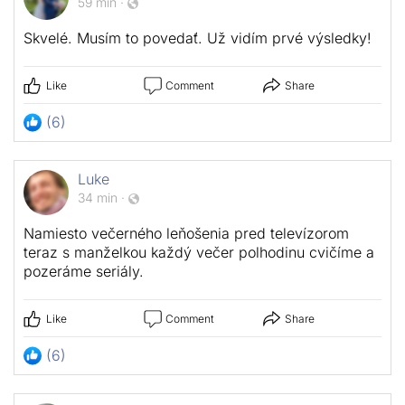
59 min
·
Skvelé. Musím to povedať. Už vidím prvé výsledky!
Like
Comment
Share
(6)
Luke
34 min
·
Namiesto večerného leňošenia pred televízorom
teraz s manželkou každý večer polhodinu cvičíme a
pozeráme seriály.
Like
Comment
Share
(6)