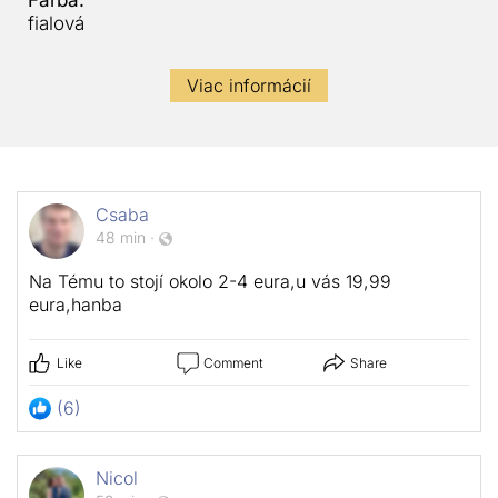
Farba:
fialová
Viac informácií
Csaba
48 min
·
Na Tému to stojí okolo 2-4 eura,u vás 19,99
eura,hanba
Like
Comment
Share
(6)
Nicol