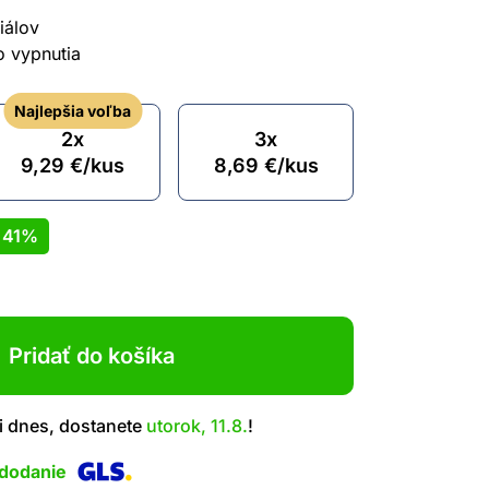
iálov
o vypnutia
Najlepšia voľba
2x
3x
9,29
€
/kus
8,69
€
/kus
ť
41%
Pridať do košíka
i dnes, dostanete
utorok, 11.8.
!
 dodanie