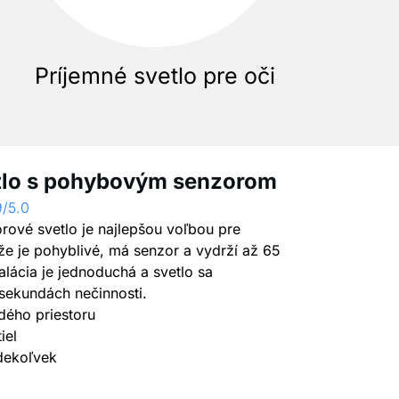
Príjemné svetlo pre oči
tlo s pohybovým senzorom
9/5.0
ové svetlo je najlepšou voľbou pre
že je pohyblivé, má senzor a vydrží až 65
alácia je jednoduchá a svetlo sa
sekundách nečinnosti.
dého priestoru
iel
dekoľvek