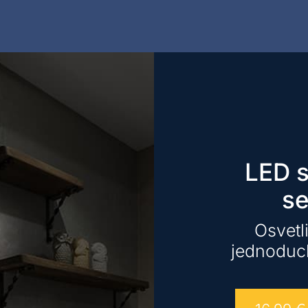
LED 
s
Osvetl
jednoduch