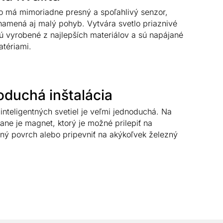
o má mimoriadne presný a spoľahlivý senzor,
namená aj malý pohyb. Vytvára svetlo priaznivé
Sú vyrobené z najlepších materiálov a sú napájané
tériami.
duchá inštalácia
 inteligentných svetiel je veľmi jednoduchá. Na
rane je magnet, ktorý je možné prilepiť na
ý povrch alebo pripevniť na akýkoľvek železný