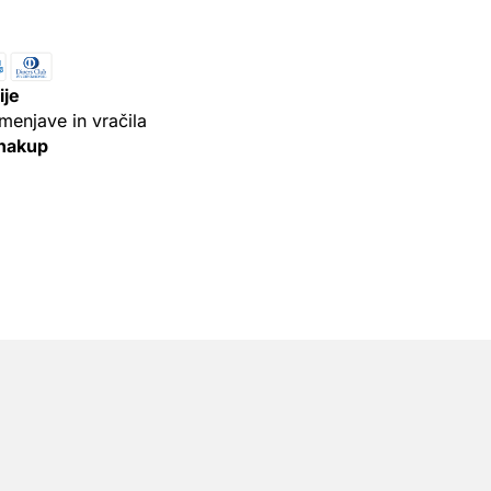
ije
menjave in vračila
 nakup