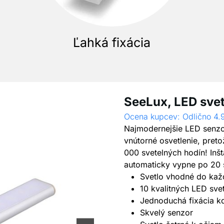
Ľahká fixácia
SeeLux, LED sve
Ocena kupcev: Odlično 4.
Najmodernejšie LED senzor
vnútorné osvetlenie, preto
000 svetelných hodín! Inšt
automaticky vypne po 20 
Svetlo vhodné do kaž
10 kvalitných LED svet
Jednoduchá fixácia k
Skvelý senzor