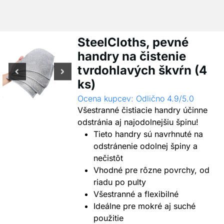
SteelCloths, pevné
handry na čistenie
tvrdohlavých škvŕn (4
ks)
Ocena kupcev: Odlično 4.9/5.0
Všestranné čistiacie handry účinne
odstránia aj najodolnejšiu špinu!
Tieto handry sú navrhnuté na
odstránenie odolnej špiny a
nečistôt
Vhodné pre rôzne povrchy, od
riadu po pulty
Všestranné a flexibilné
Ideálne pre mokré aj suché
použitie