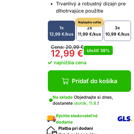
Trvanlivý a robustný dizajn pre
dlhotrvajúce použitie
Najlepšia voľba
1x
2x
3x
12,99
€
/kus
11,99
€
/kus
10,99
€
/kus
Cena:
20,99
€
Uložiť
38%
12,99
€
najnižšia cena
Pridať do košíka
Na sklade
Objednajte si dnes,
dostanete
utorok, 11.8.
!
Rýchle sledovateľné
dodanie
Platba pri dodaní