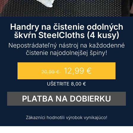
Handry na čistenie odolných
škvŕn SteelCloths (4 kusy)
Nepostrádateľný nástroj na každodenné
čistenie najodolnejšej špiny!
12,99
€
20,99
€
UŠETRITE
8,00
€
PLATBA NA DOBIERKU
Zákazníci hodnotili výrobok vynikajúco!