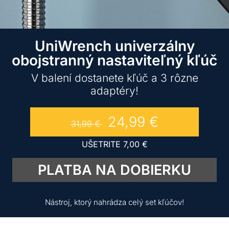
UniWrench univerzálny
obojstranný nastaviteľný kľúč
V balení dostanete kľúč a 3 rôzne
adaptéry!
24,99
€
31,99
€
UŠETRITE
7,00
€
PLATBA NA DOBIERKU
Nástroj, ktorý nahrádza celý set kľúčov!