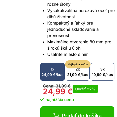
rôzne úlohy
Vysokokvalitná nerezová oceľ pre
dlhú životnosť
Kompaktný a ľahký pre
jednoduché skladovanie a
prenosnosť
Maximálne otvorenie 80 mm pre
širokú škálu úloh
Ušetrite miesto s ním
Najlepšia voľba
1x
2x
3x
24,99
€
/kus
21,99
€
/kus
19,99
€
/kus
Cena:
31,99
€
Uložiť
22%
24,99
€
najnižšia cena
Pridať do košíka