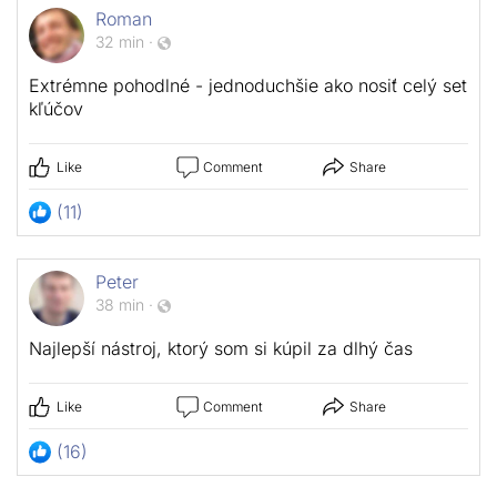
Roman
32 min
·
Extrémne pohodlné - jednoduchšie ako nosiť celý set
kľúčov
Like
Comment
Share
(11)
Peter
38 min
·
Najlepší nástroj, ktorý som si kúpil za dlhý čas
Like
Comment
Share
(16)