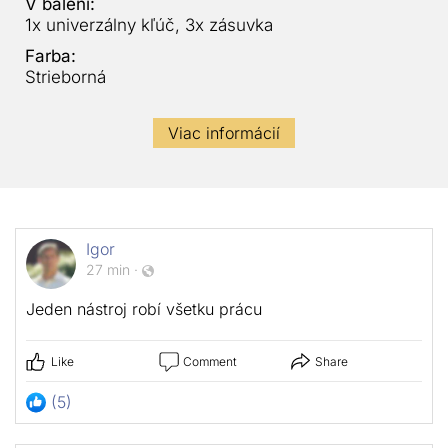
V balení:
1x univerzálny kľúč, 3x zásuvka
Farba:
Strieborná
Viac informácií
Igor
27 min
·
Jeden nástroj robí všetku prácu
Like
Comment
Share
(5)