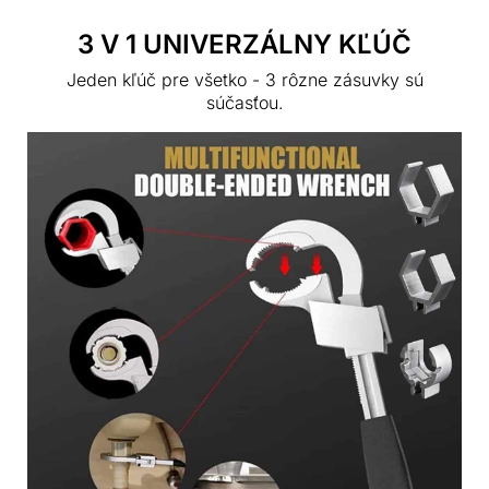
3 V 1 UNIVERZÁLNY KĽÚČ
Jeden kľúč pre všetko - 3 rôzne zásuvky sú
súčasťou.