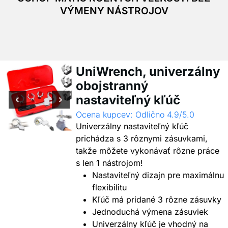
VÝMENY NÁSTROJOV
UniWrench, univerzálny
obojstranný
nastaviteľný kľúč
Ocena kupcev: Odlično 4.9/5.0
Univerzálny nastaviteľný kľúč
prichádza s 3 rôznymi zásuvkami,
takže môžete vykonávať rôzne práce
s len 1 nástrojom!
Nastaviteľný dizajn pre maximálnu
flexibilitu
Kľúč má pridané 3 rôzne zásuvky
Jednoduchá výmena zásuviek
Univerzálny kľúč je vhodný na