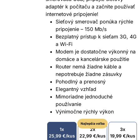
adaptér k počítaču a začnite používať
internetové pripojenie!
Sieťový smerovač ponúka rýchle
pripojenie – 150 Mb/s
Bezplatný prístup k sieťam 3G, 4G
a Wi-Fi
Modem je dostatočne výkonný na
domáce a kancelárske použitie
Router nemá žiadne káble a
nepotrebuje žiadne zásuvky
Pohodlný a prenosný
Elegantný vzhľad
Mimoriadne jednoduché
používanie
Výnimočne rýchly výkon
Najlepšia voľba
1x
2x
3x
25,99
€
/kus
22,99
€
/kus
19,99
€
/kus