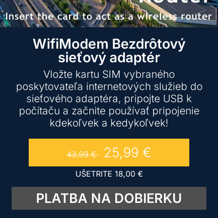
WifiModem Bezdrôtový
sieťový adaptér
Vložte kartu SIM vybraného
poskytovateľa internetových služieb do
sieťového adaptéra, pripojte USB k
počítaču a začnite používať pripojenie
kdekoľvek a kedykoľvek!
25,99
€
43,99
€
UŠETRITE
18,00
€
PLATBA NA DOBIERKU