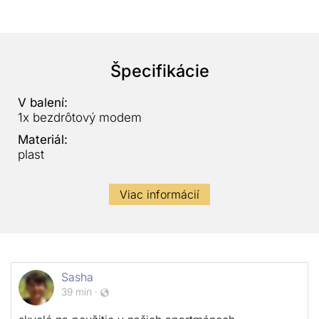
Špecifikácie
V balení:
1x bezdrôtový modem
Materiál:
plast
Viac informácií
Sasha
39 min
·