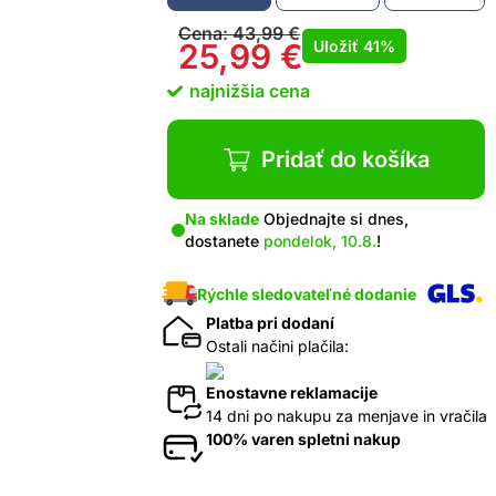
Cena:
43,99
€
Uložiť
41%
25,99
€
najnižšia cena
Pridať do košíka
Na sklade
Objednajte si dnes,
dostanete
pondelok, 10.8.
!
Rýchle sledovateľné dodanie
Platba pri dodaní
Ostali načini plačila:
Enostavne reklamacije
14 dni po nakupu za menjave in vračila
100% varen spletni nakup