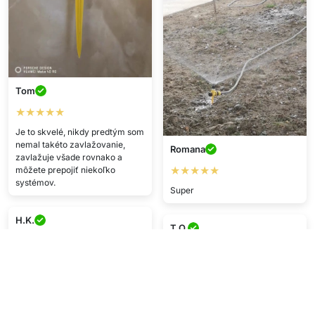
Tom
★★★★★
Je to skvelé, nikdy predtým som
nemal takéto zavlažovanie,
Romana
zavlažuje všade rovnako a
★★★★★
môžete prepojiť niekoľko
systémov.
Super
H.K.
T.O.
★★★★
★★★★
Kvalitný zákaznícky servis,
Skvelý pomer cena/výkon!!
veľmi ochotní
Prišlo rýchlo.
D.D.