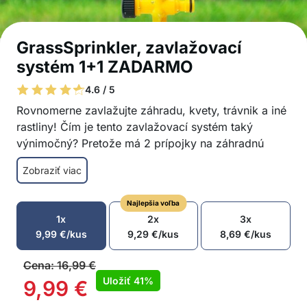
GrassSprinkler, zavlažovací
systém 1+1 ZADARMO
4.6 / 5
Rovnomerne zavlažujte záhradu, kvety, trávnik a iné
rastliny! Čím je tento zavlažovací systém taký
výnimočný? Pretože má 2 prípojky na záhradnú
hadicu a tandemové zavlažovanie a otočnú dýzu
Zobraziť viac
možno nastaviť tak, aby striekala vodu v uhle 90°,
180° alebo 360°!
Najlepšia voľba
Zavlažovací systém umožňuje nastaviť uhol
1x
2x
3x
rozprašovania – 90°, 180° alebo 360°.
9,99
€
/kus
9,29
€
/kus
8,69
€
/kus
Otočná tryska
Rovnomerné zavlažovanie a rozprašovanie
Cena:
16,99
€
vody
Uložiť
41%
9,99
€
Široký dosah rozstrekovania vody – až 12