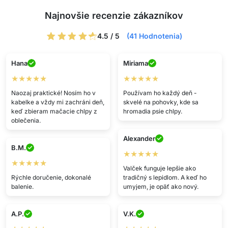
Najnovšie recenzie zákazníkov
4.5 / 5
(41 Hodnotenia)
Hana
Miriama
★★★★★
★★★★★
Naozaj praktické! Nosím ho v
Používam ho každý deň -
kabelke a vždy mi zachráni deň,
skvelé na pohovky, kde sa
keď zbieram mačacie chlpy z
hromadia psie chlpy.
oblečenia.
Alexander
B.M.
★★★★★
★★★★★
Valček funguje lepšie ako
Rýchle doručenie, dokonalé
tradičný s lepidlom. A keď ho
balenie.
umyjem, je opäť ako nový.
A.P.
V.K.