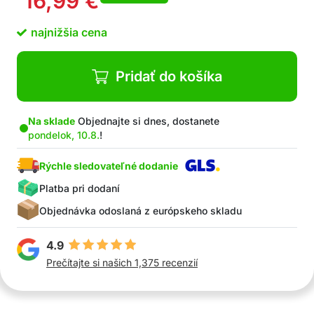
16,99
€
ABS, TPE) zaručuje dlhú životnosť
Jednoduché použitie a skladovanie –
najnižšia cena
ergonomický dizajn pre pohodlné uchopenie a
praktický závesný krúžok
Moderný a roztomilý dizajn – praktický doplnok,
Pridať do košíka
ktorý si radi vezmete so sebou
V balení 1x prací valček
Na sklade
Objednajte si dnes, dostanete
pondelok, 10.8.
!
Rýchle sledovateľné dodanie
Platba pri dodaní
Objednávka odoslaná z európskeho skladu
4.9
Prečítajte si našich 1,375 recenzií