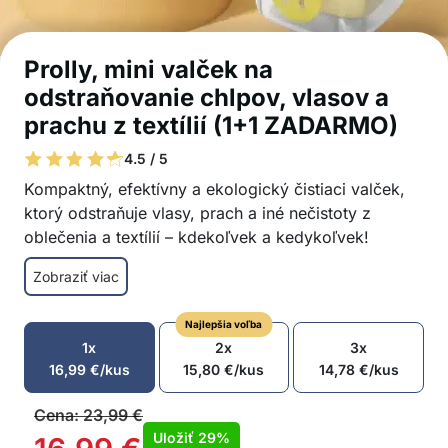
Prolly, mini valček na
odstraňovanie chlpov, vlasov a
prachu z textílií (1+1 ZADARMO)
4.5 / 5
Kompaktný, efektívny a ekologický čistiaci valček,
ktorý odstraňuje vlasy, prach a iné nečistoty z
oblečenia a textílií – kdekoľvek a kedykoľvek!
Odstraňuje vlasy, prach, chĺpky a vlákna z
Zobraziť viac
oblečenia, nábytku a iných textilných povrchov
Umývateľný a opakovane použiteľný – stačí
Najlepšia voľba
opláchnuť vodou a znovu použiť
1x
2x
3x
Kompaktný a ľahký dizajn pre jednoduché
16,99
€
/kus
15,80
€
/kus
14,78
€
/kus
prenášanie – ideálny na domáce použitie alebo
cestovanie
Cena:
23,99
€
Odolná konštrukcia z kvalitných materiálov (PC,
Uložiť
29%