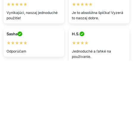
★★★★★
★★★★★
Vynikajúci, naozaj jednoduché
Je to absolútna špička! Vyzerá
použitie!
to naozaj dobre.
Sasha
H.S.
★★★★★
★★★★
Odporúčam
Jednoduché a ľahké na
používanie.
P.O.
C.E.
★★★★
★★★★
Mega cool, určite objednám
znova
Objednávka dorazila načas a v
perfektnom stave. Dobrá
kvalita!!
O.K.
★★★★★
F.O.
Rýchle doručenie, produkt podľa
★★★★★
popisu.