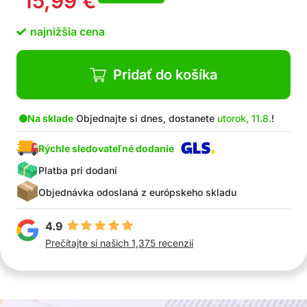
15,99
€
Vynikajúce výsledky – ako od kaderníka
Dlhá životnosť
najnižšia cena
V balení: 1x nástroj na tvorbu vrkočov, 1x nástroj
na tvorbu vrkočov ZDARMA
Pridať do košíka
Na sklade
Objednajte si dnes, dostanete
utorok, 11.8.
!
Rýchle sledovateľné dodanie
Platba pri dodaní
Objednávka odoslaná z európskeho skladu
4.9
Prečítajte si našich 1,375 recenzií