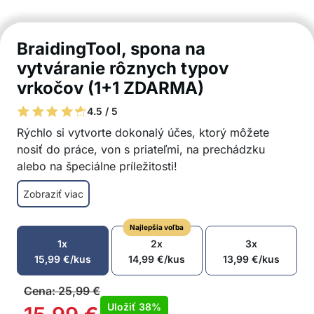
BraidingTool, spona na
vytváranie rôznych typov
vrkočov (1+1 ZDARMA)
4.5 / 5
Rýchlo si vytvorte dokonalý účes, ktorý môžete
nosiť do práce, von s priateľmi, na prechádzku
alebo na špeciálne príležitosti!
Nástroj na predlžovanie vlasov je vhodný na
Zobraziť viac
francúzske vrkoče, holandské vrkoče alebo
rybie kosti
Najlepšia voľba
Mimoriadne jednoduché použitie
1x
2x
3x
Nevyžadujú sa žiadne predchádzajúce znalosti
15,99
€
/kus
14,99
€
/kus
13,99
€
/kus
Vytvorte si krásny účes v pohodlí domova
Nástroj na zapletanie je vhodný pre všetky typy
Cena:
25,99
€
a textúry vlasov
Uložiť
38%