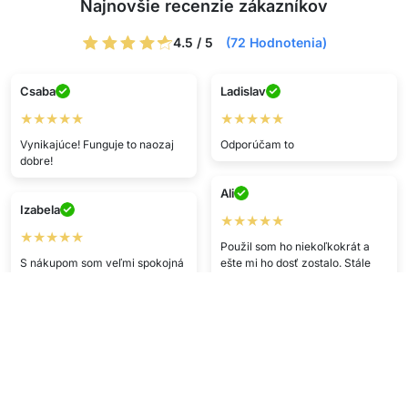
Najnovšie recenzie zákazníkov
4.5 / 5
(72 Hodnotenia)
Csaba
Ladislav
★★★★★
★★★★★
Vynikajúce! Funguje to naozaj
Odporúčam to
dobre!
Ali
Izabela
★★★★★
★★★★★
Použil som ho niekoľkokrát a
S nákupom som veľmi spokojná
ešte mi ho dosť zostalo. Stále
funguje
A.G.
O.A.
★★★★★
★★★★★
Fantastický produkt, prišiel
rýchlo a v perfektnom stave
Všetko prebehlo hladko, to
cením :)) bezpečná platba.