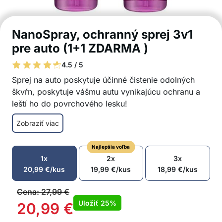
NanoSpray, ochranný sprej 3v1
pre auto (1+1 ZDARMA )
4.5 / 5
Sprej na auto poskytuje účinné čistenie odolných
škvŕn, poskytuje vášmu autu vynikajúcu ochranu a
leští ho do povrchového lesku!
Umývanie auta bez vody – postriekajte a utrite
Zobraziť viac
handričkou
Dokonale odstraňuje odolnú špinu, muchy,
Najlepšia voľba
blato, mastnotu a prach
1x
2x
3x
Automatický náter tvorí ochrannú vrstvu
20,99
€
/kus
19,99
€
/kus
18,99
€
/kus
Leštenie automobilov – poskytuje a obnovuje
vysoký lesk
Cena:
27,99
€
Pomáha zakryť a opraviť škrabance a odreniny
Uložiť
25%
20,99
€
Ušetrite čas a peniaze a vyhnite sa drahému