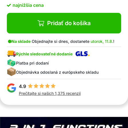
čisteniu a umývaniu auta
najnižšia cena
Balenie obsahuje: 1x sprej na auto 3v1 + 1x sprej
na auto 3v1 ZDARMA
Pridať do košíka
Na sklade
Objednajte si dnes, dostanete
utorok, 11.8.
!
Rýchle sledovateľné dodanie
Platba pri dodaní
Objednávka odoslaná z európskeho skladu
4.9
Prečítajte si našich 1,375 recenzií