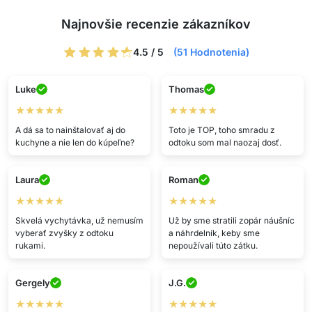
Najnovšie recenzie zákazníkov
4.5 / 5
(51 Hodnotenia)
Luke
Thomas
★★★★★
★★★★★
A dá sa to nainštalovať aj do
Toto je TOP, toho smradu z
kuchyne a nie len do kúpeľne?
odtoku som mal naozaj dosť.
Laura
Roman
★★★★★
★★★★★
Skvelá vychytávka, už nemusím
Už by sme stratili zopár náušníc
vyberať zvyšky z odtoku
a náhrdelník, keby sme
rukami.
nepoužívali túto zátku.
Gergely
J.G.
★★★★★
★★★★★