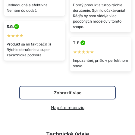
Jednoduchá a efektívna.
Dobrý produkt a turbo rýchle
Nemám čo dodať.
doručenie. Splnilo očakávania!
Rád/a by som videl/a viac
podobných modelov v tomto
S.G.
shope.
★★★★
T.E.
Produkt sa mi fakt páči! :))
Rýchle doručenie a super
★★★★★
zákaznícka podpora.
Impozantné, prišlo v perfektnom
stave.
Zobraziť viac
Napíšte recenziu
Technické údaje