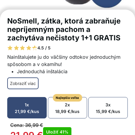
NoSmell, zátka, ktorá zabraňuje
nepríjemným pachom a
zachytáva nečistoty 1+1 GRATIS
4.5 / 5
Nainštalujete ju do väčšiny odtokov jednoduchým
spôsobom a v okamihu!
Jednoduchá inštalácia
Ochrana pred nečistotami
Zobraziť viac
Zabraňuje nepríjemným pachom
Jednoduché odstránenie nečistôt
Najlepšia voľba
Dlhá životnosť
1x
2x
3x
Balenie obsahuje: 1x ochranná zátka proti
21,99
€
/kus
18,99
€
/kus
15,99
€
/kus
nepríjemným pachom + 1x ochranná zátka proti
nepríjemným pachom GRATIS
Cena:
36,99
€
Uložiť
41%