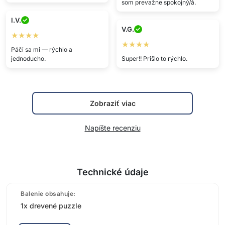
som prevažne spokojný/á.
I.V.
V.G.
★★★★
★★★★
Páči sa mi — rýchlo a
jednoducho.
Super!! Prišlo to rýchlo.
Zobraziť viac
Napíšte recenziu
Technické údaje
Balenie obsahuje:
1x drevené puzzle