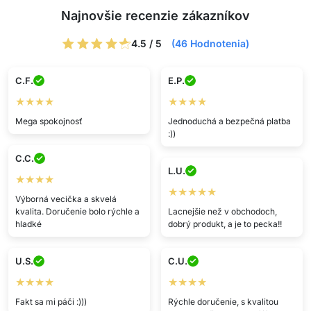
Najnovšie recenzie zákazníkov
4.5 / 5
(46 Hodnotenia)
C.F.
E.P.
★★★★
★★★★
Mega spokojnosť
Jednoduchá a bezpečná platba
:))
C.C.
L.U.
★★★★
★★★★★
Výborná vecička a skvelá
kvalita. Doručenie bolo rýchle a
Lacnejšie než v obchodoch,
hladké
dobrý produkt, a je to pecka!!
U.S.
C.U.
★★★★
★★★★
Fakt sa mi páči :)))
Rýchle doručenie, s kvalitou