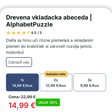
Drevena vkladacka abeceda |
AlphabetPuzzle
4.5 / 5
Dieťa sa hrou učí rôzne písmenká a vkladaním
písmen do krabičiek si zároveň rozvíja jemnú
motoriku!
Hra podporuje rozvoj logického myslenia a
Zobraziť viac
manuálnych zručností
Dieťa sa učí riešiť problémy
Najlepšia voľba
Písmená možno využiť aj na vytváranie slov
1x
2x
3x
Prvé kroky k spoznaniu svojho materinského
14,99
€
/kus
12,99
€
/kus
9,99
€
/kus
jazyka a angličtiny
Hrou si dieťa rozvíja trpezlivosť a koncentráciu
Cena:
22,99
€
Vyrobené z bezpečných materiálov
Uložiť
35%
14,99
€
Hračka nemá ostré hrany, takže je vhodná aj pre