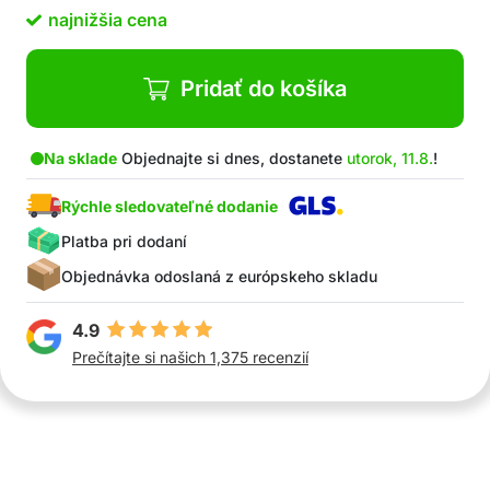
menšie deti
najnižšia cena
Balenie obsahuje: 1x drevené puzzle
Pridať do košíka
Na sklade
Objednajte si dnes, dostanete
utorok, 11.8.
!
Rýchle sledovateľné dodanie
Platba pri dodaní
Objednávka odoslaná z európskeho skladu
4.9
Prečítajte si našich 1,375 recenzií