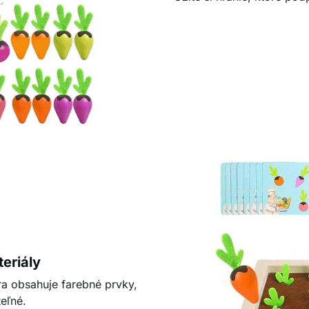
eriály
ra obsahuje farebné prvky,
eľné.