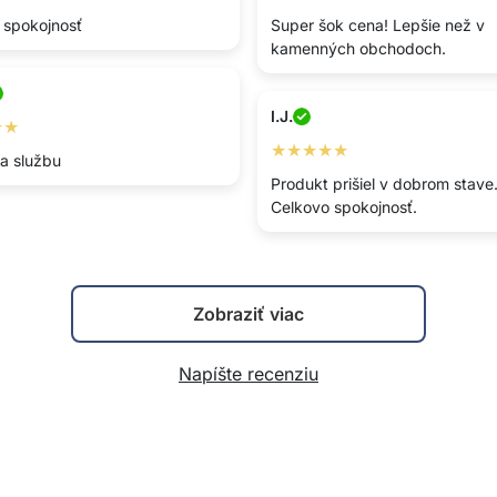
 spokojnosť
Super šok cena! Lepšie než v
kamenných obchodoch.
I.J.
★★
★★★★★
za službu
Produkt prišiel v dobrom stave
Celkovo spokojnosť.
Zobraziť viac
Napíšte recenziu