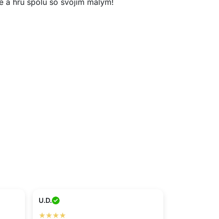
ie a hru spolu so svojím malým!
U.D.
★★★★