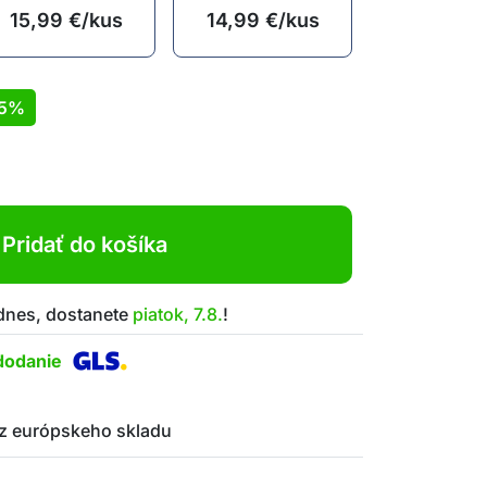
15,99
€
/kus
14,99
€
/kus
15%
Pridať do košíka
 dnes, dostanete
piatok, 7.8.
!
dodanie
z európskeho skladu