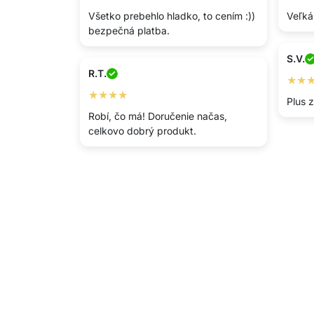
Všetko prebehlo hladko, to cením :))
Veľká
bezpečná platba.
S.V.
R.T.
★★
★★★★
Plus 
Robí, čo má! Doručenie načas,
celkovo dobrý produkt.