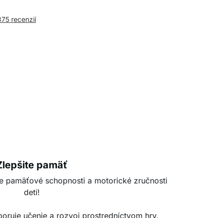
375 recenzií
Zlepšite pamäť
je pamäťové schopnosti a motorické zručnosti
detí!
dporuje učenie a rozvoj prostredníctvom hry.