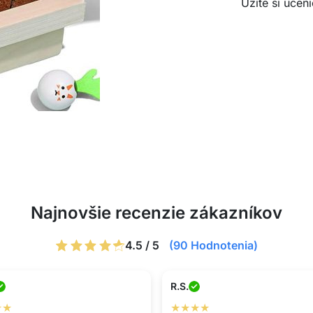
Užite si učen
Najnovšie recenzie zákazníkov
4.5 / 5
(90 Hodnotenia)
R.S.
★★
★★★★