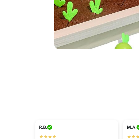
R.B.
M.A.
★★★★
★★