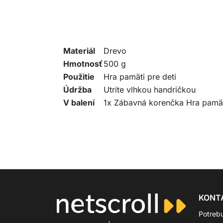
Materiál
Drevo
Hmotnosť
500 g
Použitie
Hra pamäti pre deti
Údržba
Utrite vlhkou handričkou
V balení
1x Zábavná korenčka Hra pamä
KONT
Potreb