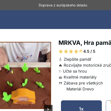
Doprava z európskeho skladu
MRKVA, Hra pamät
4.5 / 5
💧 Zlepšite pamäť
🔥 Rozvíjajte motorické zruč
✨ Učte sa hrou
🧽 Kvalitné materiály
🍴 Zábava pre všetkých
Materiál Drevo
1x