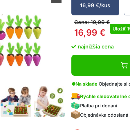
16,99
€
/kus
Cena:
19,99
€
Uložiť
16,99
€
najnižšia cena
Na sklade
Objednajte si
Rýchle sledovateľné 
Platba pri dodaní
Objednávka odoslaná 