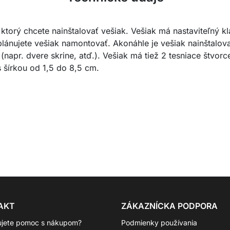
torý chcete nainštalovať vešiak. Vešiak má nastaviteľný kl
lánujete vešiak namontovať. Akonáhle je vešiak nainštalov
napr. dvere skrine, atď.). Vešiak má tiež 2 tesniace štvorce
 šírkou od 1,5 do 8,5 cm.
AKT
ZÁKAZNÍCKA PODPORA
ujete pomoc s nákupom?
Podmienky používania