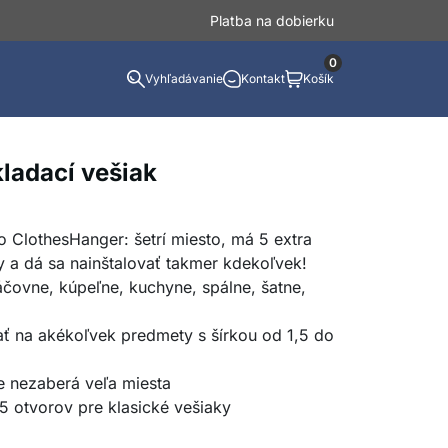
Platba na dobierku
0
Vyhľadávanie
Kontakt
Košík
ladací vešiak
 ClothesHanger: šetrí miesto, má 5 extra
y a dá sa nainštalovať takmer kdekoľvek!
áčovne, kúpeľne, kuchyne, spálne, šatne,
ť na akékoľvek predmety s šírkou od 1,5 do
že nezaberá veľa miesta
5 otvorov pre klasické vešiaky