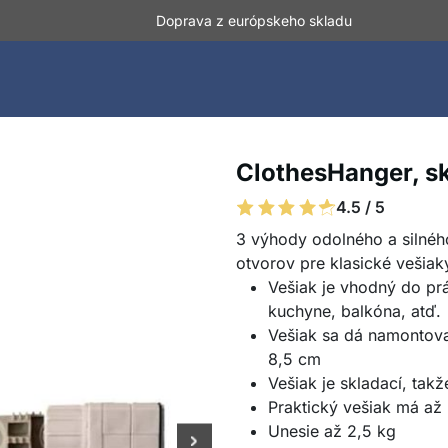
Doprava z európskeho skladu
ClothesHanger, sk
4.5 / 5
3 výhody odolného a silného
otvorov pre klasické vešiak
Vešiak je vhodný do pr
kuchyne, balkóna, atď.
Vešiak sa dá namontova
8,5 cm
Vešiak je skladací, tak
Praktický vešiak má až 
Unesie až 2,5 kg