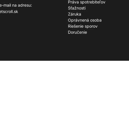
Práva spotrebiteľov
 e-mail na adresu:
Sťažnosti
tscroll.sk
Záruka
Oprávnená osoba
Riešenie sporov
Doručenie