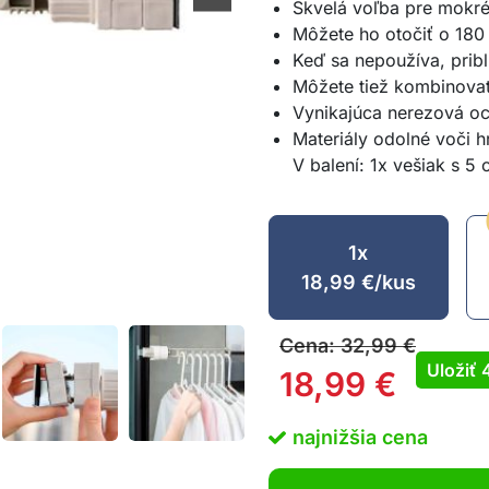
Skvelá voľba pre mokré
Môžete ho otočiť o 180
Keď sa nepoužíva, priblí
Môžete tiež kombinovať
Vynikajúca nerezová oc
Materiály odolné voči hr
V balení: 1x vešiak s 5 
1x
18,99
€
/kus
Cena:
32,99
€
Uložiť
18,99
€
najnižšia cena