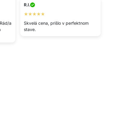
R.I.
★★★★★
 Rád/a
Skvelá cena, prišlo v perfektnom
h
stave.