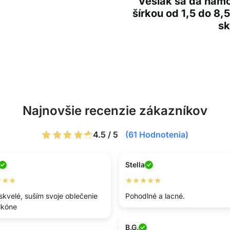
Vešiak sa dá nam
šírkou od 1,5 do 8,
sk
Najnovšie recenzie zákazníkov
4.5 / 5
(61 Hodnotenia)
Stella
★★★
★★★★★
 skvelé, suším svoje oblečenie
Pohodlné a lacné.
lkóne
B.G.