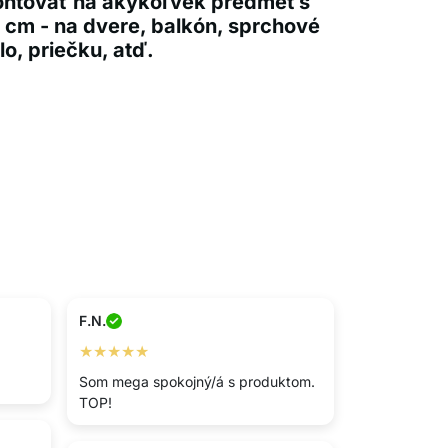
ontovať na akýkoľvek predmet s
5 cm - na dvere, balkón, sprchové
lo, priečku, atď.
F.N.
★★★★★
Som mega spokojný/á s produktom.
TOP!