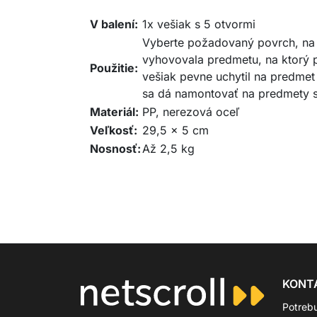
V balení:
1x vešiak s 5 otvormi
Vyberte požadovaný povrch, na k
vyhovovala predmetu, na ktorý p
Použitie:
vešiak pevne uchytil na predmet (
sa dá namontovať na predmety s
Materiál:
PP, nerezová oceľ
Veľkosť:
29,5 x 5 cm
Nosnosť:
Až 2,5 kg
KONT
Potreb