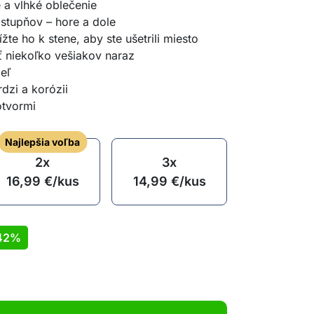
 a vlhké oblečenie
 stupňov – hore a dole
žte ho k stene, aby ste ušetrili miesto
 niekoľko vešiakov naraz
eľ
dzi a korózii
otvormi
Najlepšia voľba
2x
3x
16,99
€
/kus
14,99
€
/kus
42%