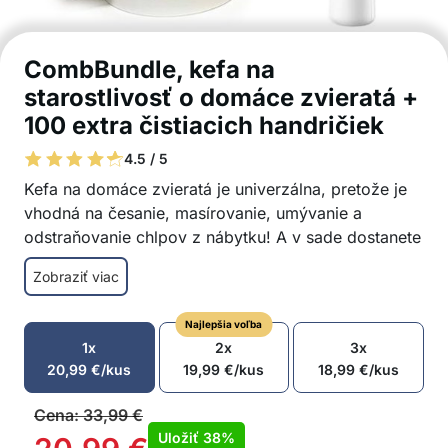
CombBundle, kefa na
starostlivosť o domáce zvieratá +
100 extra čistiacich handričiek
4.5 / 5
Kefa na domáce zvieratá je univerzálna, pretože je
vhodná na česanie, masírovanie, umývanie a
odstraňovanie chlpov z nábytku! A v sade dostanete
100 extra handričiek, ktoré môžete na kefu nasadiť,
Zobraziť viac
keď umývate svoje zviera!
Predná časť je vhodná na dôkladné česanie
Najlepšia voľba
Univerzálne použitie pre rôzne typy srsti
1x
2x
3x
Zadná časť kefy je navrhnutá na odstraňovanie
20,99
€
/kus
19,99
€
/kus
18,99
€
/kus
chlpov z nábytku
Silikonová oblasť je tvarovaná tak, aby poskytla
Cena:
33,99
€
vášmu zvieraťu jemnú masáž
Uložiť
38%