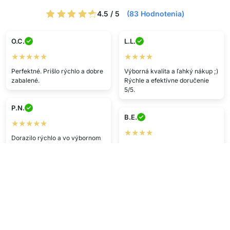
4.5 / 5
(83 Hodnotenia)
O.C.
L.L.
★★★★★
★★★★
Perfektné. Prišlo rýchlo a dobre
Výborná kvalita a ľahký nákup ;)
zabalené.
Rýchle a efektívne doručenie
5/5.
P.N.
B.E.
★★★★★
★★★★
Dorazilo rýchlo a vo výbornom
stave. Sedí s popisom.
Nákup prebehol úspešne a
doručenie bolo rýchle.
I.M.
G.V.
★★★★★
★★★★
Nemusel/a som ani z domu —
donáška až domov je top
Produkt podľa očakávaní —
dobrá hodnota za peniaze.