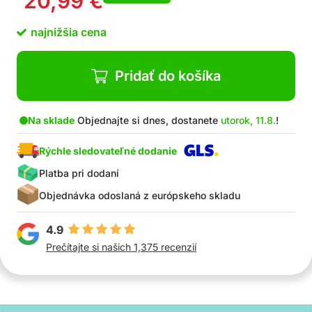
20,99
€
Kefa je tiež vhodná na umývanie – stačí
odstrániť silikonovú časť, naliať vodu cez otvor,
najnižšia cena
obaliť handričkou a znova ju umiestniť na
rukoväť (v tejto sade dostanete 100)
Vyrobená z kvalitných a bezpečných materiálov
Pridať do košíka
Ergonomický dizajn pre ľahkú manipuláciu
Vhodná pre profesionálne a domáce použitie
V balení: 1x kefa na domáce zvieratá, 100x
Na sklade
Objednajte si dnes, dostanete
utorok, 11.8.
!
čistiacich handričiek
Rýchle sledovateľné dodanie
Platba pri dodaní
Objednávka odoslaná z európskeho skladu
4.9
Prečítajte si našich 1,375 recenzií