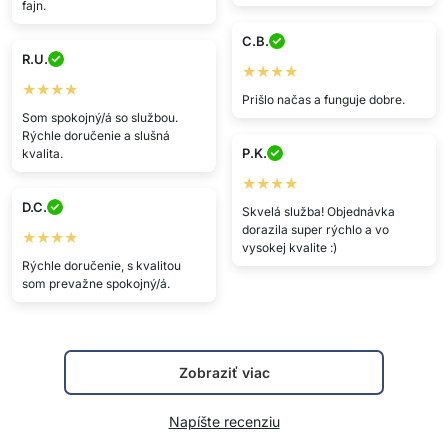
fajn.
C.B.
R.U.
★★★★
★★★★
Prišlo načas a funguje dobre.
Som spokojný/á so službou.
Rýchle doručenie a slušná
P.K.
kvalita.
★★★★
D.C.
Skvelá služba! Objednávka
dorazila super rýchlo a vo
★★★★
vysokej kvalite :)
Rýchle doručenie, s kvalitou
som prevažne spokojný/á.
Zobraziť viac
Napíšte recenziu