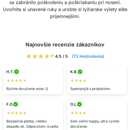
sa zabránilo poškodeniu a poškriabaniu pri nosení.
Uvoľnite si unavené ruky a urobte si lyžiarske výlety ešte
príjemnejšími.
Najnovšie recenzie zákazníkov
4.5 / 5
(73 Hodnotenia)
H.T.
K.B.
★★★★★
★★★★
Rýchle doručenie wow :))
Spokojný/á s produktom.
F.O.
O.L.
★★★★★
★★★★
Bezpečná platba, všetko
Som veľmi happy, ultra rýchle
dopadlo ok. Odporúčam, kvalita
doručenie.