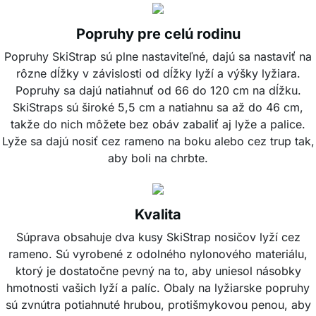
Popruhy pre celú rodinu
Popruhy SkiStrap sú plne nastaviteľné, dajú sa nastaviť na
rôzne dĺžky v závislosti od dĺžky lyží a výšky lyžiara.
Popruhy sa dajú natiahnuť od 66 do 120 cm na dĺžku.
SkiStraps sú široké 5,5 cm a natiahnu sa až do 46 cm,
takže do nich môžete bez obáv zabaliť aj lyže a palice.
Lyže sa dajú nosiť cez rameno na boku alebo cez trup tak,
aby boli na chrbte.
Kvalita
Súprava obsahuje dva kusy SkiStrap nosičov lyží cez
rameno. Sú vyrobené z odolného nylonového materiálu,
ktorý je dostatočne pevný na to, aby uniesol násobky
hmotnosti vašich lyží a palíc. Obaly na lyžiarske popruhy
sú zvnútra potiahnuté hrubou, protišmykovou penou, aby