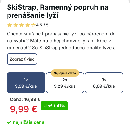
SkiStrap, Ramenný popruh na
prenášanie lyží
4.5 / 5
Chcete si uľahčiť prenášanie lyží po náročnom dni
na svahu? Máte po dlhej chôdzi s lyžami kŕče v
ramenách? So SkiStrap jednoducho obalíte lyže a
palice do polstrovaných popruhov a prehodíte ich
Zobraziť viac
cez ramená. Vhodné pre dospelých lyžiarov aj deti,
sú plne nastaviteľné a dajú sa nastaviť na správnu
Najlepšia voľba
dĺžku podľa vašej veľkosti.
1x
2x
3x
Jednoduchší transport lyží a palíc
9,99
€
/kus
9,29
€
/kus
8,69
€
/kus
Uvoľňuje unavené ruky
Polstrované popruhy
Cena:
16,99
€
Nastaviteľná dĺžka
Uložiť
41%
9,99
€
Pre dospelých a deti
V balení: 2 lyžiarske popruhy
najnižšia cena