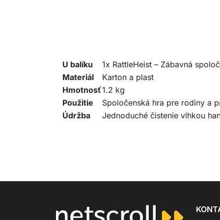
U balíku
1x RattleHeist – Zábavná spoloč
Materiál
Karton a plast
Hmotnosť
1.2 kg
Použitie
Spoločenská hra pre rodiny a p
Údržba
Jednoduché čistenie vlhkou ha
KONT