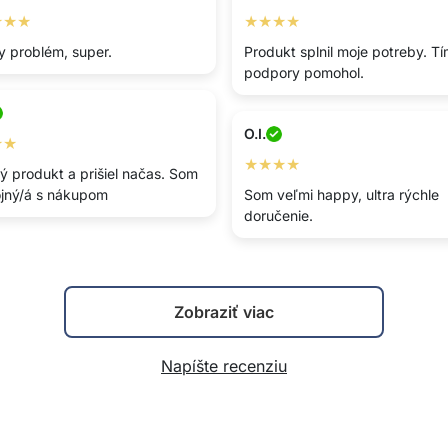
★★★
★★★★
y problém, super.
Produkt splnil moje potreby. T
podpory pomohol.
O.I.
★★
★★★★
ý produkt a prišiel načas. Som
jný/á s nákupom
Som veľmi happy, ultra rýchle
doručenie.
Zobraziť viac
Napíšte recenziu