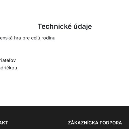
Technické údaje
enská hra pre celú rodinu
riateľov
ndričkou
AKT
ZÁKAZNÍCKA PODPORA