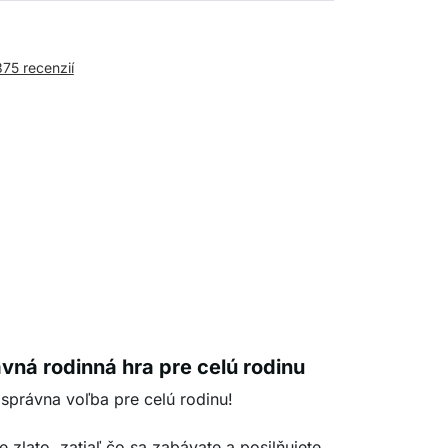
375 recenzií
avná rodinná hra pre celú rodinu
e správna voľba pre celú rodinu!
e zlato, zatiaľ čo sa zabávate a posilňujete