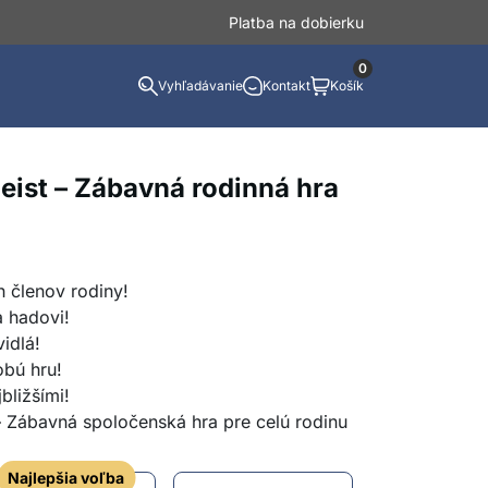
Platba na dobierku
0
Vyhľadávanie
Kontakt
Košík
ist – Zábavná rodinná hra
h členov rodiny!
a hadovi!
idlá!
obú hru!
bližšími!
 – Zábavná spoločenská hra pre celú rodinu
Najlepšia voľba