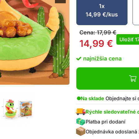
1x
14,99
€
/kus
Cena:
17,99
€
Uložiť
1
14,99
€
najnižšia cena
Na sklade
Objednajte si
Rýchle sledovateľné 
Platba pri dodaní
Objednávka odoslaná 