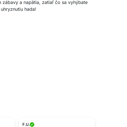
 zábavy a napätia, zatiaľ čo sa vyhýbate
uhryznutiu hada!
F.U.