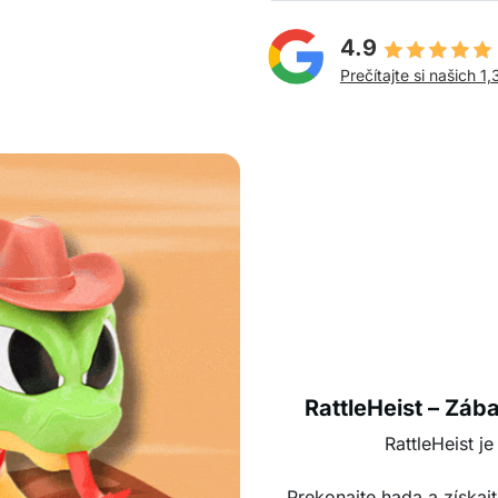
4.9
Prečítajte si našich 1,
RattleHeist – Záb
RattleHeist j
Prekonajte hada a získajt