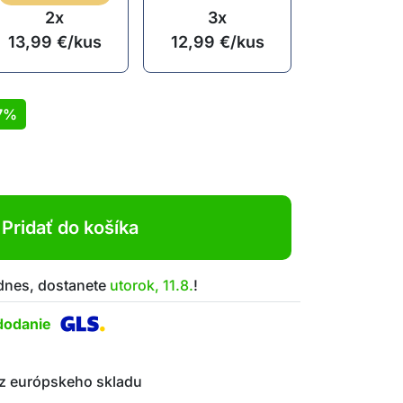
2x
3x
13,99
€
/kus
12,99
€
/kus
7%
Pridať do košíka
 dnes, dostanete
utorok, 11.8.
!
dodanie
z európskeho skladu