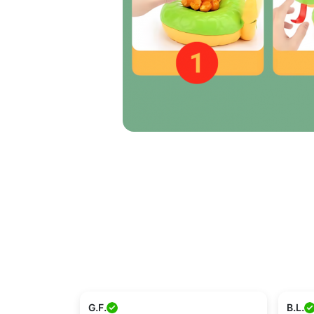
G.F.
B.L.