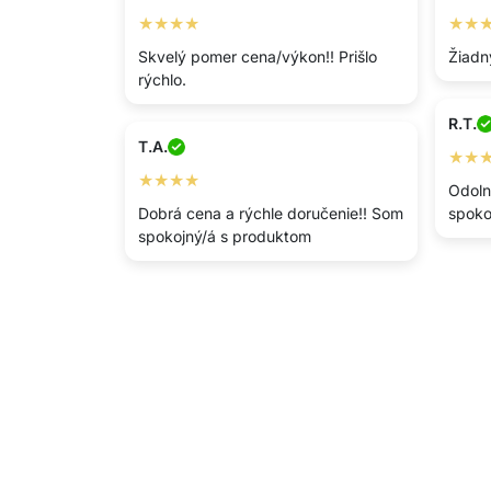
★★★★
★★
Skvelý pomer cena/výkon!! Prišlo
Žiadn
rýchlo.
R.T.
T.A.
★★
★★★★
Odoln
Dobrá cena a rýchle doručenie!! Som
spoko
spokojný/á s produktom