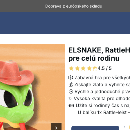
Doprava z európskeho skladu
ELSNAKE, RattleHe
pre celú rodinu
4.5 / 5
🎲 Zábavná hra pre všetkýc
💰 Získajte zlato a vyhnite s
🕒 Rýchle a jednoduché prav
✨ Vysoká kvalita pre dlhod
👪 Užite si rodinný čas s naj
U balíku 1x RattleHeist