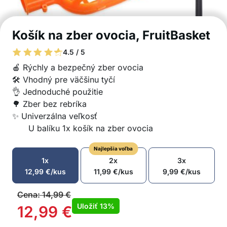
Košík na zber ovocia, FruitBasket
4.5 / 5
🍎 Rýchly a bezpečný zber ovocia
🛠️ Vhodný pre väčšinu tyčí
👌 Jednoduché použitie
🌳 Zber bez rebríka
✨ Univerzálna veľkosť
U balíku 1x košík na zber ovocia
Najlepšia voľba
1x
2x
3x
12,99
€
/kus
11,99
€
/kus
9,99
€
/kus
Cena:
14,99
€
Uložiť
13%
12,99
€