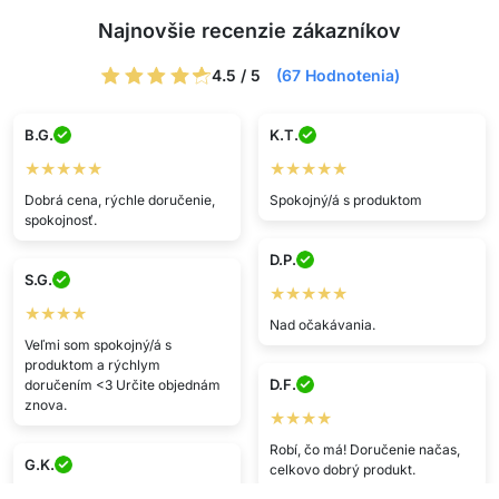
Najnovšie recenzie zákazníkov
4.5 / 5
(67 Hodnotenia)
B.G.
K.T.
★★★★★
★★★★★
Dobrá cena, rýchle doručenie,
Spokojný/á s produktom
spokojnosť.
D.P.
S.G.
★★★★★
★★★★
Nad očakávania.
Veľmi som spokojný/á s
produktom a rýchlym
D.F.
doručením <3 Určite objednám
znova.
★★★★
Robí, čo má! Doručenie načas,
G.K.
celkovo dobrý produkt.
★★★★★