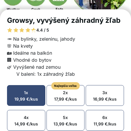
Growsy, vyvýšený záhradný žľab
4.4 / 5
🥕 Na bylinky, zeleninu, jahody
🌸 Na kvety
🏡 Ideálne na balkón
🏢 Vhodné do bytov
🌿 Vyvýšené nad zemou
V balení: 1x záhradný žľab
Najlepšia voľba
1x
2x
3x
19,99
€
/kus
17,99
€
/kus
16,99
€
/kus
4x
5x
6x
14,99
€
/kus
13,99
€
/kus
11,99
€
/kus