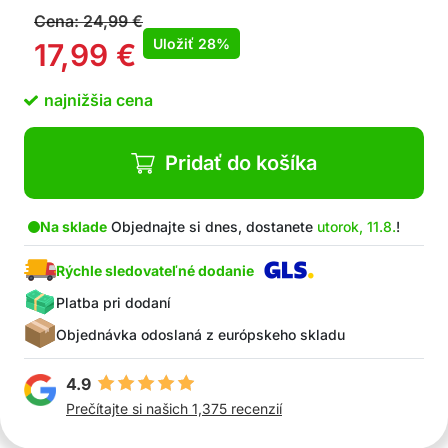
Cena:
24,99
€
Uložiť
28%
17,99
€
najnižšia cena
Pridať do košíka
Na sklade
Objednajte si dnes, dostanete
utorok, 11.8.
!
Rýchle sledovateľné dodanie
Platba pri dodaní
Objednávka odoslaná z európskeho skladu
4.9
Prečítajte si našich 1,375 recenzií