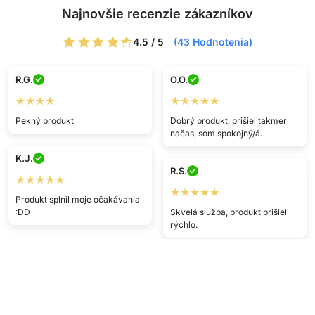
Najnovšie recenzie zákazníkov
4.5 / 5
(43 Hodnotenia)
R.G.
O.O.
★★★★
★★★★★
Pekný produkt
Dobrý produkt, prišiel takmer
načas, som spokojný/á.
K.J.
R.S.
★★★★★
★★★★★
Produkt splnil moje očakávania
:DD
Skvelá služba, produkt prišiel
rýchlo.
U.T.
C.R.
★★★★
★★★★
Žiadny problém, super.
Páči sa mi to, megaa.