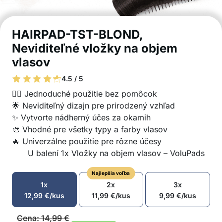
HAIRPAD-TST-BLOND,
Neviditeľné vložky na objem
vlasov
4.5 / 5
💁‍♀️ Jednoduché použitie bez pomôcok
🌟 Neviditeľný dizajn pre prirodzený vzhľad
✨ Vytvorte nádherný účes za okamih
🎨 Vhodné pre všetky typy a farby vlasov
🔥 Univerzálne použitie pre rôzne účesy
U balení 1x Vložky na objem vlasov – VoluPads
Najlepšia voľba
1x
2x
3x
12,99
€
/kus
11,99
€
/kus
9,99
€
/kus
Cena:
14,99
€