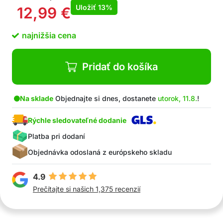
Uložiť
13%
12,99
€
najnižšia cena
Pridať do košíka
Na sklade
Objednajte si dnes, dostanete
utorok, 11.8.
!
Rýchle sledovateľné dodanie
Platba pri dodaní
Objednávka odoslaná z európskeho skladu
4.9
Prečítajte si našich 1,375 recenzií