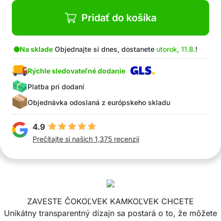
jednoduchá montáž bez vŕtania
vhodné na keramiku, sklo, oceľ, dvere, nábytok
Pridať do košíka
Sada obsahuje: 8x HangStar vešiak
Na sklade
Objednajte si dnes, dostanete
utorok, 11.8.
!
Rýchle sledovateľné dodanie
Platba pri dodaní
Objednávka odoslaná z európskeho skladu
4.9
Prečítajte si našich 1,375 recenzií
ZAVESTE ČOKOĽVEK KAMKOĽVEK CHCETE
Unikátny transparentný dizajn sa postará o to, že môžete