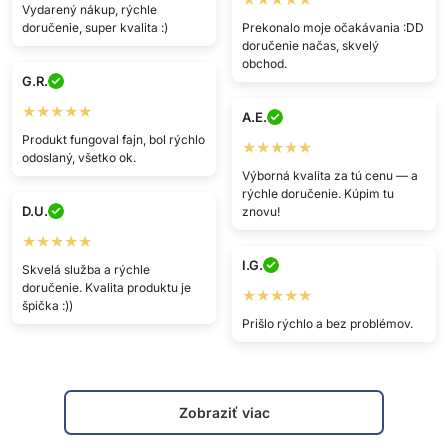
Vydarený nákup, rýchle
doručenie, super kvalita :)
Prekonalo moje očakávania :DD
doručenie načas, skvelý
obchod.
G.R.
★★★★★
A.E.
Produkt fungoval fajn, bol rýchlo
★★★★★
odoslaný, všetko ok.
Výborná kvalita za tú cenu — a
rýchle doručenie. Kúpim tu
D.U.
znovu!
★★★★★
I.G.
Skvelá služba a rýchle
doručenie. Kvalita produktu je
★★★★★
špička :))
Prišlo rýchlo a bez problémov.
Zobraziť viac