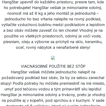
HangStar upevniť do každého priestoru, presne tam, kde
ho potrebujete! HangStar vešiak je mimoriadne odolný,
nosnosť má až 6 kg a jeho montáž je jednoduchá –
jednoducho ho bez vŕtania nalepíte na rovný podklad,
vytlačíte vzduchovú bublinu medzi podkladom a lepidlom
a bez obáv môžete zavesiť čo len chcete! Vhodný je na
použitie vo všetkých priestoroch, odolný je voči vode,
plesniam, oleju a výborne sa prichytí na sklo, keramiku,
oceľ, rovný nábytok a nenafarbené steny!
VIACNÁSOBNÉ POUŽITIE BEZ STÔP
HangStar vešiak môžete jednoducho nalepiť na
požadovaný podklad bez obáv, že by za sebou zanechal
stopy! Podľa potreby ho môžete premiestniť na iné miesto,
umyť pod tečúcou vodou a tým prinavrátiť silu lepidlu!
HangStar je mimoriadne odolný a trvácny, preto je vhodný
na použitie aj v kúpeľni, pod sprchou a v kuchyni. V sade