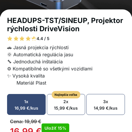
HEADUPS-TST/SINEUP, Projektor
rýchlosti DriveVision
4.4 / 5
🚗 Jasná projekcia rýchlosti
🌞 Automatická regulácia jasu
🔧 Jednoduchá inštalácia
⚙️ Kompatibilné so všetkými vozidlami
✨ Vysoká kvalita
Materiál Plast
Najlepšia voľba
1x
2x
3x
16,99
€
/kus
15,99
€
/kus
14,99
€
/kus
Cena:
19,99
€
Uložiť
15%
16,99
€