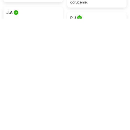
doručenie.
J.A.
R.J.
★★★★
★★★★★
Super produkt, prišiel rýchlo.
Doručenie bolo ok
U.I.
N.D.
★★★★★
★★★★
Skvelý pomer cena/výkon!!
Prišlo rýchlo.
Výborná kvalita, rýchle
doručenie, mega spokojnosť s
nákupom.
Zobraziť viac
Napíšte recenziu