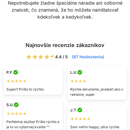
Nepotrebujete žiadne špeciálne náradie ani odborné
znalosti, čo znamená, že ho môžete nainštalovať
kdekoľvek a kedykoľvek.
Najnovšie recenzie zákazníkov
4.4 / 5
(87 Hodnotenia)
P.F.
L.U.
★★★★★
★★★★
Super!! Prišlo to rýchlo.
Rýchle doručenie, produkt ako v
reklame, super
S.U.
J.T.
★★★★★
★★★★★
Perfektná služba! Prišlo rýchlo a
je to vo výbornej kvalite ^^
Som veľmi happy, ultra rýchle