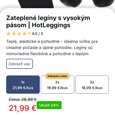
Zateplené legíny s vysokým
pásom | HotLeggings
4.5 / 5
Teplé, elastické a pohodlné – ideálna voľba pre
chladné počasie a úplné pohodlie. Legíny sú
mimoriadne flexibilné a pohodlné s teplým
polstrovaným vnútrom. Univerzálna veľkosť pre
Zobraziť viac
všetky postavy!
Zateplené a príjemne hrejivé legíny
Najlepšia voľba
Vysoký pás, ktorý opticky zužuje postavu a
1x
2x
3x
predlžuje nohy
21,99
€
/kus
19,99
€
/kus
18,99
€
/kus
Pekne tvarujú zadoček
Dokonale padnú na telo
Cena:
28,99
€
Univerzálna veľkosť
Uložiť
24%
21,99
€
Vysoká elasticita, priedušnosť a pohodlie