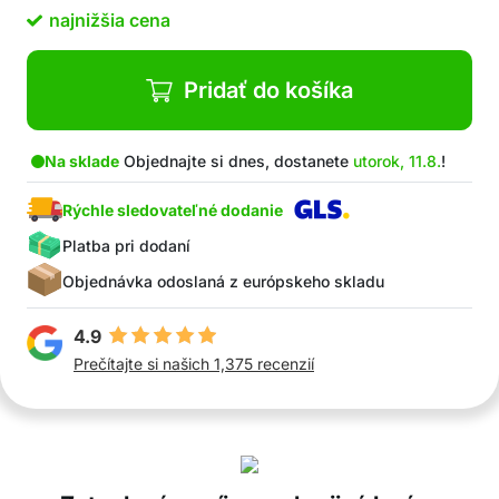
Žiadny pocit tesnosti
najnižšia cena
Balenie obsahuje: 1x zateplené zimné legíny
Pridať do košíka
Na sklade
Objednajte si dnes, dostanete
utorok, 11.8.
!
Rýchle sledovateľné dodanie
Platba pri dodaní
Objednávka odoslaná z európskeho skladu
4.9
Prečítajte si našich 1,375 recenzií