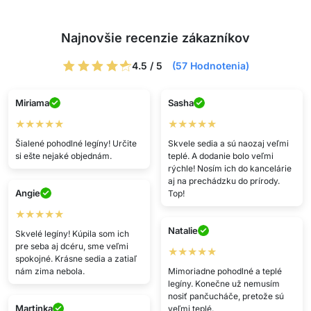
Najnovšie recenzie zákazníkov
4.5 / 5
(57 Hodnotenia)
Miriama
Sasha
★★★★★
★★★★★
Šialené pohodlné legíny! Určite
Skvele sedia a sú naozaj veľmi
si ešte nejaké objednám.
teplé. A dodanie bolo veľmi
rýchle! Nosím ich do kancelárie
aj na prechádzku do prírody.
Angie
Top!
★★★★★
Natalie
Skvelé legíny! Kúpila som ich
pre seba aj dcéru, sme veľmi
★★★★★
spokojné. Krásne sedia a zatiaľ
nám zima nebola.
Mimoriadne pohodlné a teplé
legíny. Konečne už nemusím
nosiť pančucháče, pretože sú
Martinka
veľmi teplé.