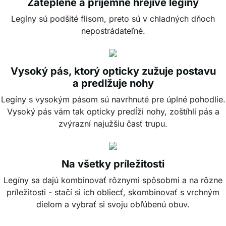
Zateplené a príjemne hrejivé legíny
Legíny sú podšité flisom, preto sú v chladných dňoch
nepostrádateľné.
Vysoký pás, ktorý opticky zužuje postavu
a predlžuje nohy
Legíny s vysokým pásom sú navrhnuté pre úplné pohodlie.
Vysoký pás vám tak opticky predĺži nohy, zoštíhli pás a
zvýrazní najužšiu časť trupu.
Na všetky príležitosti
Legíny sa dajú kombinovať rôznymi spôsobmi a na rôzne
príležitosti - stačí si ich obliecť, skombinovať s vrchným
dielom a vybrať si svoju obľúbenú obuv.