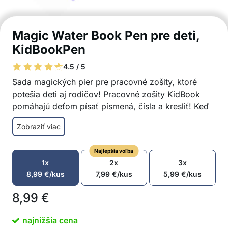
Magic Water Book Pen pre deti,
KidBookPen
4.5 / 5
Sada magických pier pre pracovné zošity, ktoré
potešia deti aj rodičov! Pracovné zošity KidBook
pomáhajú deťom písať písmená, čísla a kresliť! Keď
kúzelné pero vyschne, automaticky sa odstráni,
Zobraziť viac
takže môžete zošity používať znova a znova!
Sada magických pier: 1 pero a 5 náplní
Najlepšia voľba
Po vyschnutí písmo automaticky zmizne
1x
2x
3x
Viacnásobné použitie
8,99
€
/kus
7,99
€
/kus
5,99
€
/kus
Vhodné na zdokonalenie jemnej motoriky detí
Skvelý darček pre všetky deti od 3 rokov
8,99
€
Sada obsahuje: 1x pero a 5x magická náplň pre
zošity KidBook
najnižšia cena