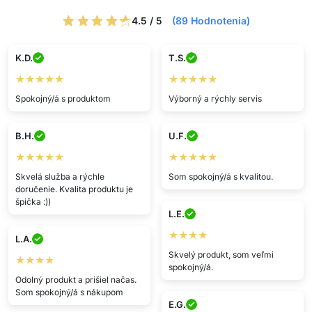
4.5 / 5
(89 Hodnotenia)
K.D.
T.S.
★★★★★
★★★★★
Spokojný/á s produktom
Výborný a rýchly servis
B.H.
U.F.
★★★★★
★★★★★
Skvelá služba a rýchle
Som spokojný/á s kvalitou.
doručenie. Kvalita produktu je
špička :))
L.E.
★★★★
L.A.
Skvelý produkt, som veľmi
★★★★
spokojný/á.
Odolný produkt a prišiel načas.
Som spokojný/á s nákupom
E.G.