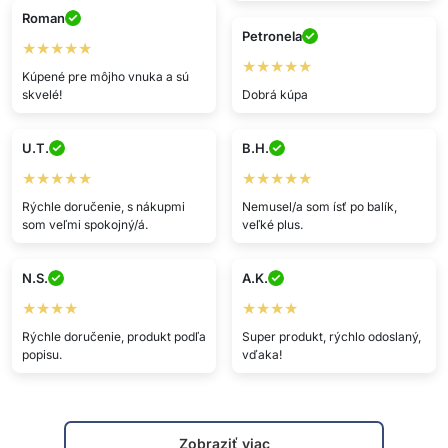
Roman
Petronela
★★★★★
★★★★★
Kúpené pre môjho vnuka a sú
skvelé!
Dobrá kúpa
U.T.
B.H.
★★★★★
★★★★★
Rýchle doručenie, s nákupmi
Nemusel/a som ísť po balík,
som veľmi spokojný/á.
veľké plus.
N.S.
A.K.
★★★★
★★★★
Rýchle doručenie, produkt podľa
Super produkt, rýchlo odoslaný,
popisu.
vďaka!
Zobraziť viac