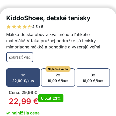
KiddoShoes, detské tenisky
4.5 / 5
Mäkká detská obuv z kvalitného a ľahkého
materiálu! Vďaka pružnej podrážke sú tenisky
mimoriadne mäkké a pohodlné a vyzerajú veľmi
roztomilo!
Zobraziť viac
Detské tenisky sú mimoriadne mäkké
Moderné detské tenisky sú pohodlné na nosenie
Najlepšia voľba
Roztomilo vyzerajúce detské tenisky
1x
2x
3x
Jednoduché zapínanie na suchý zips – dieťa si
22,99
€
/kus
19,99
€
/kus
16,99
€
/kus
ich môže obuť samo
Predušný, vysokokvalitný materiál
Cena:
29,99
€
Vynikajúco sedia
Uložiť
23%
22,99
€
Detské tenisky majú pružnú podrážku
Pre chlapcov a dievčatá
najnižšia cena
Mäkké detské tenisky sú skvelou voľbou na