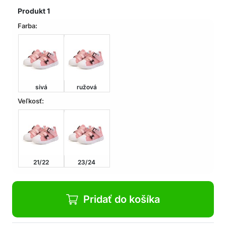
darček
Produkt
1
Balenie obsahuje: 1x detské tenisky
Farba:
sivá
ružová
Veľkosť:
21/22
23/24
Pridať do košíka