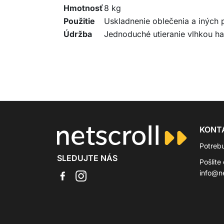
Hmotnosť
8 kg
Použitie
Uskladnenie oblečenia a iných
Údržba
Jednoduché utieranie vlhkou h
KONT
Potreb
SLEDUJTE NÁS
Pošlite
info@ne