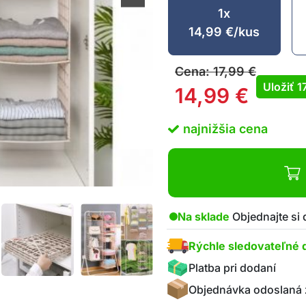
1x
14,99
€
/kus
Cena:
17,99
€
Uložiť
1
14,99
€
najnižšia cena
Na sklade
Objednajte si
Rýchle sledovateľné 
Platba pri dodaní
Objednávka odoslaná 