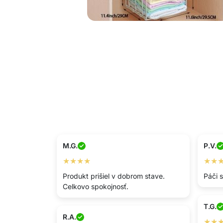
M.G.
P.V.
★★★★
★★
Produkt prišiel v dobrom stave.
Páči 
Celkovo spokojnosť.
T.G.
R.A.
★★