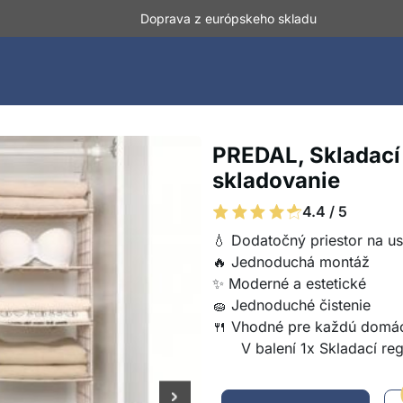
Doprava z európskeho skladu
PREDAL, Skladací
skladovanie
4.4 / 5
💧 Dodatočný priestor na u
🔥 Jednoduchá montáž
✨ Moderné a estetické
🧽 Jednoduché čistenie
🍴 Vhodné pre každú domá
V balení 1x Skladací reg