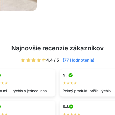
Najnovšie recenzie zákazníkov
4.4 / 5
(77 Hodnotenia)
N.I.
★★★
★★★★
sa mi — rýchlo a jednoducho.
Pekný produkt, prišiel rýchlo.
B.J.
★★★
★★★★★