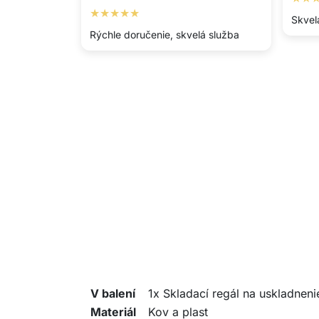
★★★★★
Skvelá
Rýchle doručenie, skvelá služba
V balení
1x Skladací regál na uskladnenie
Materiál
Kov a plast