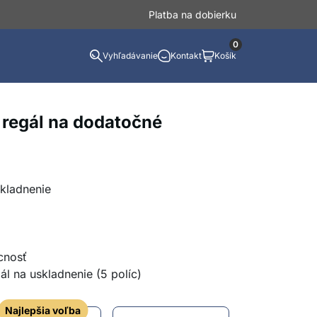
Platba na dobierku
0
Vyhľadávanie
Kontakt
Košík
 regál na dodatočné
skladnenie
cnosť
ál na uskladnenie (5 políc)
Najlepšia voľba