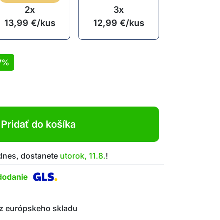
2x
3x
13,99
€
/kus
12,99
€
/kus
7%
Pridať do košíka
 dnes, dostanete
utorok, 11.8.
!
dodanie
z európskeho skladu