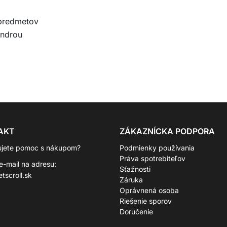
 predmetov
androu
AKT
ZÁKAZNÍCKA PODPORA
ujete pomoc s nákupom?
Podmienky používania
Práva spotrebiteľov
 e-mail na adresu:
Sťažnosti
tscroll.sk
Záruka
Oprávnená osoba
Riešenie sporov
Doručenie