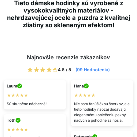
Tieto dámske hodinky sú vyrobené z
vysokokvalitných materiálov -
nehrdzavejúcej ocele a puzdra z kvalitnej
zliatiny so skleneným efektom!
Najnovšie recenzie zákazníkov
4.6 / 5
(99 Hodnotenia)
Laura
Hana
★★★★★
★★★★★
Sú skutočne nádherné!
Nie som fanúšičkou šperkov, ale
tieto hodinky naozaj dodávajú
elegantnému oblečeniu pekný
Tóth
nádych a pohodlne sa nosia.
★★★★★
Petronela