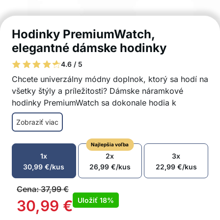
Hodinky PremiumWatch,
elegantné dámske hodinky
4.6 / 5
Chcete univerzálny módny doplnok, ktorý sa hodí na
všetky štýly a príležitosti? Dámske náramkové
hodinky PremiumWatch sa dokonale hodia k
športovým aj elegantným módnym štýlom! Môžete
Zobraziť viac
ich nosiť pri rôznych príležitostiach a udalostiach,
ako sú večerné párty, svadby, obchodné stretnutia
Najlepšia voľba
alebo káva s priateľkou!
1x
2x
3x
Štýlový a sofistikovaný vzhľad
30,99
€
/kus
26,99
€
/kus
22,99
€
/kus
Náramkové hodinky sú vyrobené z kvalitnej
nehrdzavejúcej ocele
Cena:
37,99
€
Klasický analógový systém
Uložiť
18%
30,99
€
Dokonale sa hodia k rôznym módnym štýlom –