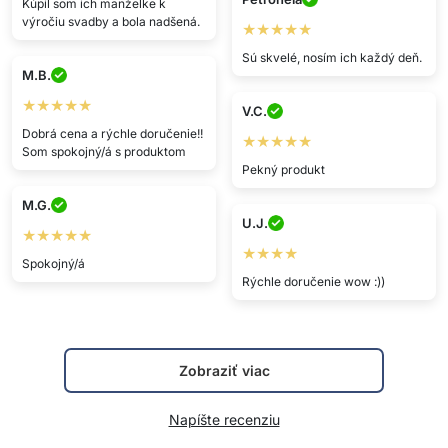
Kúpil som ich manželke k
výročiu svadby a bola nadšená.
★★★★★
Sú skvelé, nosím ich každý deň.
M.B.
★★★★★
V.C.
Dobrá cena a rýchle doručenie!!
★★★★★
Som spokojný/á s produktom
Pekný produkt
M.G.
U.J.
★★★★★
★★★★
Spokojný/á
Rýchle doručenie wow :))
Zobraziť viac
Napíšte recenziu