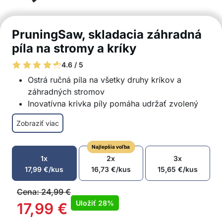
PruningSaw, skladacia záhradná
píla na stromy a kríky
4.6 / 5
Ostrá ručná píla na všetky druhy kríkov a
záhradných stromov
Inovatívna krivka píly pomáha udržať zvolený
smer pílenia
Zobraziť viac
Skladacia konštrukcia s bezpečnostným
zámkom
Najlepšia voľba
Praktická protišmyková rukoväť
1x
2x
3x
Vhodná aj na kempovanie alebo turistiku mimo
17,99
€
/kus
16,73
€
/kus
15,65
€
/kus
vyznačených ciest
Balenie obsahuje: 1x skladacia ručná píla
Cena:
24,99
€
Uložiť
28%
17,99
€