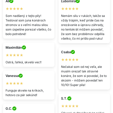
Ali
Ľubomíra
★★★★★
★★★★★
Som nadšený z tejto píly!
Nemám silu v rukách, takže sa
Testoval som juna konároch
vždy trápim, keď príde čas na
stromov a s veľmi malou silou
orezávanie a úpravu záhrady,
som úspešne porezal všetko, čo
no tentokrát môžem povedať,
bolo potrebné!
že som bez problémov odpílila
všetko, čo mi prišlo pod ruku!
Maximilián
Csaba
★★★★★
★★★★★
Ostrá, ľahká, skvelá vec!!
Nečakal som od nej veľa, ale
musím orezať tak otravné
Vanessa
konáre, že som si povedal, že to
skúsim - môžem povedať len
★★★★★
10/10! Super píla!
Funguje skvele na kríkoch,
hotovo za pár sekúnd!
S.T.
★★★★★
G.C.