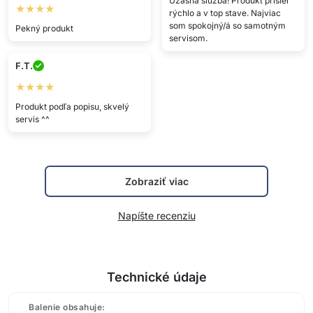
Úžasná služba! Produkt prišiel
★★★★
rýchlo a v top stave. Najviac
som spokojný/á so samotným
Pekný produkt
servisom.
F.T.
★★★★
Produkt podľa popisu, skvelý
servis ^^
Zobraziť viac
Napíšte recenziu
Technické údaje
Balenie obsahuje: