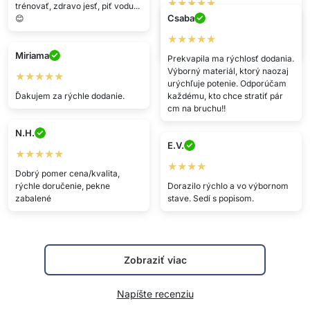
★★★★★
trénovať, zdravo jesť, piť vodu...
Csaba
😊
Nosím ho takmer celý deň na
tričku... pod oblečením nie je
★★★★★
vidieť a milujem ho 😊
Miriama
Prekvapila ma rýchlosť dodania.
Výborný materiál, ktorý naozaj
★★★★★
urýchľuje potenie. Odporúčam
Ďakujem za rýchle dodanie.
každému, kto chce stratiť pár
cm na bruchu!!
N.H.
E.V.
★★★★★
★★★★
Dobrý pomer cena/kvalita,
rýchle doručenie, pekne
Dorazilo rýchlo a vo výbornom
zabalené
stave. Sedí s popisom.
Zobraziť viac
Napíšte recenziu