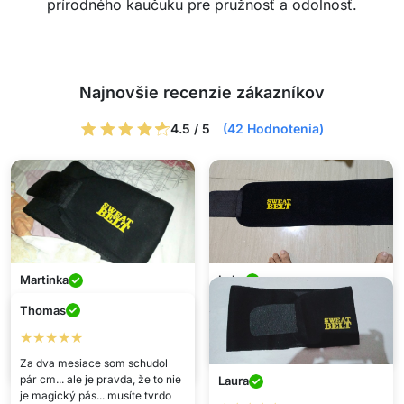
prírodného kaučuku pre pružnosť a odolnosť.
Najnovšie recenzie zákazníkov
4.5 / 5
(42 Hodnotenia)
Martinka
Luke
★★★★★
★★★★★
Thomas
Som veľmi spokojný s nákupom.
Skvelý pás! Som naozaj
★★★★★
Sedí skvele a počas cvičenia sa
nadšený 😊
Za dva mesiace som schudol
naozaj dobre potíte.
pár cm... ale je pravda, že to nie
Laura
je magický pás... musíte tvrdo