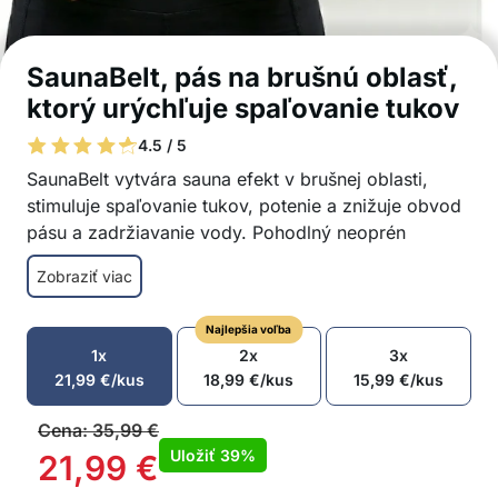
SaunaBelt, pás na brušnú oblasť,
ktorý urýchľuje spaľovanie tukov
4.5 / 5
SaunaBelt vytvára sauna efekt v brušnej oblasti,
stimuluje spaľovanie tukov, potenie a znižuje obvod
pásu a zadržiavanie vody. Pohodlný neoprén
nedráždi pokožku a tenký dizajn je nenápadný pod
Zobraziť viac
oblečením, čo umožňuje celodenné nosenie.
Podporuje potenie v brušnej oblasti
Najlepšia voľba
Pomáha znižovať veľkosť pásu
1x
2x
3x
Sauna efekt počas pohybu
21,99
€
/kus
18,99
€
/kus
15,99
€
/kus
Neviditeľný pod oblečením
Pohodlný neoprén bez podráždenia pokožky
Cena:
35,99
€
Pre mužov a ženy všetkých tvarov tela
Uložiť
39%
21,99
€
Balenie obsahuje: 1x univerzálny pás so sauna