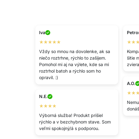
Iva
Petro
★★★★★
★★
Vždy so mnou na dovolenke, ak sa
Kompa
niečo roztrhne, rýchlo to zašijem.
šitie
Pomohol mi aj na výlete, kde sa mi
zviera
roztrhol batoh a rýchlo som ho
opravil. :)
A.O.
★★
N.E.
Nemus
★★★★
donáš
Výborná služba! Produkt prišiel
rýchlo a v bezchybnom stave. Som
veľmi spokojný/á s podporou.