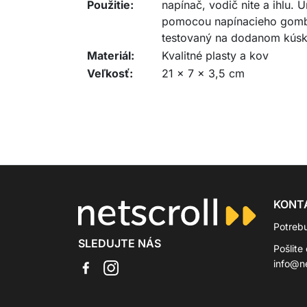
Použitie:
napínač, vodič nite a ihlu. 
pomocou napínacieho gombíka
testovaný na dodanom kúsku 
Materiál:
Kvalitné plasty a kov
Veľkosť:
21 x 7 x 3,5 cm
KONT
Potreb
SLEDUJTE NÁS
Pošlite
info@ne