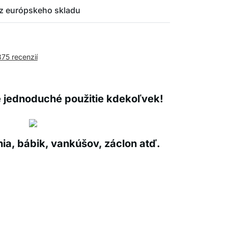
z európskeho skladu
375 recenzií
e jednoduché použitie kdekoľvek!
ia, bábik, vankúšov, záclon atď.