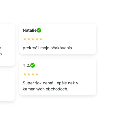
Natalie
★★★★★
m.
prekročil moje očakávania
o
T.D.
★★★★
Super šok cena! Lepšie než v
kamenných obchodoch.