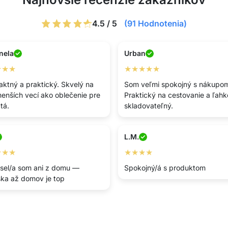
4.5 / 5
(91 Hodnotenia)
nela
Urban
★★★
★★★★★
ktný a praktický. Skvelý na
Som veľmi spokojný s nákupo
 menších vecí ako oblečenie pre
Praktický na cestovanie a ľahk
tá.
skladovateľný.
L.M.
★★★
★★★★
el/a som ani z domu —
Spokojný/á s produktom
ka až domov je top