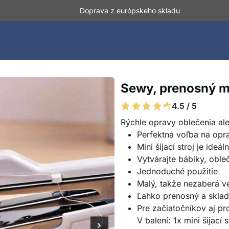
Doprava z európskeho skladu
Sewy, prenosný min
4.5 / 5
Rýchle opravy oblečenia al
Perfektná voľba na opr
Mini šijací stroj je ide
Vytvárajte bábiky, oble
Jednoduché použitie
Malý, takže nezaberá v
Ľahko prenosný a sklad
Pre začiatočníkov aj pr
V balení: 1x mini šijací s