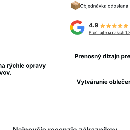
Objednávka odoslaná 
4.9
Prečítajte si našich 1,
Prenosný dizajn pr
 na rýchle opravy
vov.
Vytváranie oblečen
Najnovšie recenzie zákazníkov