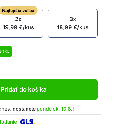
Najlepšia voľba
2x
3x
19,99
€
/kus
18,99
€
/kus
40%
Pridať do košíka
 dnes, dostanete
pondelok, 10.8.
!
dodanie