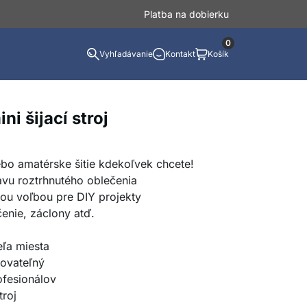
Platba na dobierku
0
Vyhľadávanie
Kontakt
Košík
i šijací stroj
ebo amatérske šitie kdekoľvek chcete!
avu roztrhnutého oblečenia
álnou voľbou pre DIY projekty
čenie, záclony atď.
eľa miesta
ovateľný
ofesionálov
troj