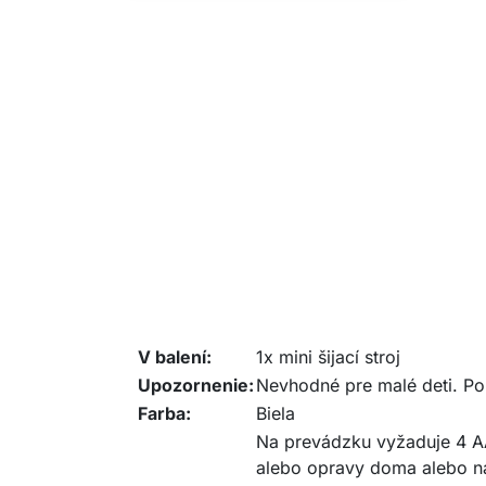
V balení:
1x mini šijací stroj
Upozornenie:
Nevhodné pre malé deti. Po
Farba:
Biela
Na prevádzku vyžaduje 4 AA b
alebo opravy doma alebo na 