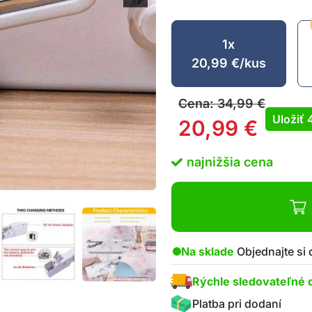
1x
20,99
€
/kus
Cena:
34,99
€
Uložiť
20,99
€
najnižšia cena
Na sklade
Objednajte si
Rýchle sledovateľné 
Platba pri dodaní