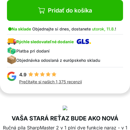
ideálny nástroj pre začiatočníkov, ako aj pre
pokročilejšie použitie!
Pridať do košíka
V súprave: držiak, 2 okrúhle pilníky, 1 plochý
pilník
Na sklade
Objednajte si dnes, dostanete
utorok, 11.8.
!
Rýchle sledovateľné dodanie
Platba pri dodaní
Objednávka odoslaná z európskeho skladu
4.9
Prečítajte si našich 1,375 recenzií
VAŠA STARÁ REŤAZ BUDE AKO NOVÁ
Ručná píla SharpMaster 2 v 1 plní dve funkcie naraz - v 1