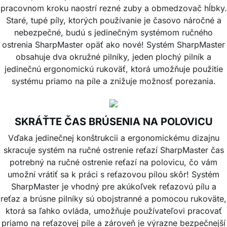
pracovnom kroku naostrí rezné zuby a obmedzovač hĺbky.
Staré, tupé píly, ktorých používanie je časovo náročné a
nebezpečné, budú s jedinečným systémom ručného
ostrenia SharpMaster opäť ako nové! Systém SharpMaster
obsahuje dva okružné pilníky, jeden plochý pilník a
jedinečnú ergonomickú rukoväť, ktorá umožňuje použitie
systému priamo na píle a znižuje možnosť porezania.
SKRÁŤTE ČAS BRÚSENIA NA POLOVICU
Vďaka jedinečnej konštrukcii a ergonomickému dizajnu
skracuje systém na ručné ostrenie reťazí SharpMaster čas
potrebný na ručné ostrenie reťazí na polovicu, čo vám
umožní vrátiť sa k práci s reťazovou pílou skôr! Systém
SharpMaster je vhodný pre akúkoľvek reťazovú pílu a
reťaz a brúsne pilníky sú obojstranné a pomocou rukoväte,
ktorá sa ľahko ovláda, umožňuje používateľovi pracovať
priamo na reťazovej píle a zároveň je výrazne bezpečnejší