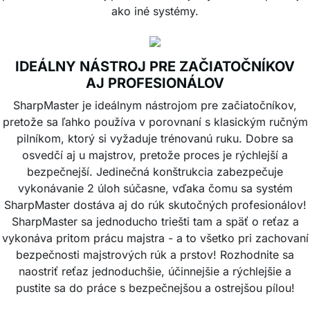
ako iné systémy.
IDEÁLNY NÁSTROJ PRE ZAČIATOČNÍKOV
AJ PROFESIONÁLOV
SharpMaster je ideálnym nástrojom pre začiatočníkov,
pretože sa ľahko používa v porovnaní s klasickým ručným
pilníkom, ktorý si vyžaduje trénovanú ruku. Dobre sa
osvedčí aj u majstrov, pretože proces je rýchlejší a
bezpečnejší. Jedinečná konštrukcia zabezpečuje
vykonávanie 2 úloh súčasne, vďaka čomu sa systém
SharpMaster dostáva aj do rúk skutočných profesionálov!
SharpMaster sa jednoducho triešti tam a späť o reťaz a
vykonáva pritom prácu majstra - a to všetko pri zachovaní
bezpečnosti majstrových rúk a prstov! Rozhodnite sa
naostriť reťaz jednoduchšie, účinnejšie a rýchlejšie a
pustite sa do práce s bezpečnejšou a ostrejšou pílou!