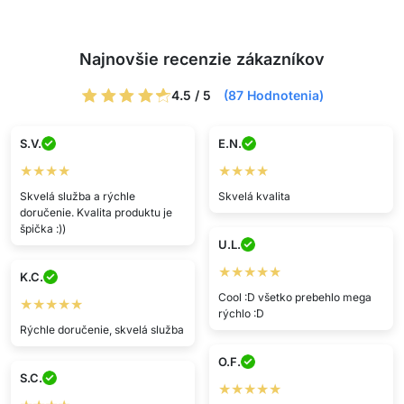
Najnovšie recenzie zákazníkov
4.5 / 5
(87 Hodnotenia)
S.V.
E.N.
★★★★
★★★★
Skvelá služba a rýchle
Skvelá kvalita
doručenie. Kvalita produktu je
špička :))
U.L.
★★★★★
K.C.
Cool :D všetko prebehlo mega
★★★★★
rýchlo :D
Rýchle doručenie, skvelá služba
O.F.
S.C.
★★★★★