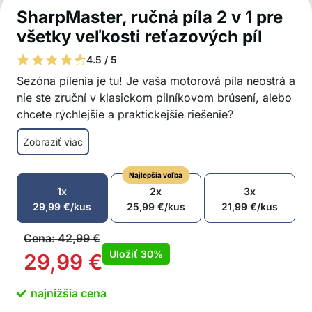
SharpMaster, ručná píla 2 v 1 pre
všetky veľkosti reťazových píl
4.5 / 5
Sezóna pílenia je tu! Je vaša motorová píla neostrá a
nie ste zruční v klasickom pilníkovom brúsení, alebo
chcete rýchlejšie a praktickejšie riešenie?
Predstavujeme vám systém ručného ostrenia
Zobraziť viac
SharpMaster! Ručný ostrič reťazových píl
SharpMaster 2 v 1 uľahčuje a urýchľuje ostrenie
Najlepšia voľba
reťaze a je vhodný pre začiatočníkov aj skutočných
1x
2x
3x
profesionálov!
29,99
€
/kus
25,99
€
/kus
21,99
€
/kus
rýchlejšie a praktické ručné brúsenie 2 v 1
jednoduché ostrenie zubov a obmedzovačov
Cena:
42,99
€
hĺbky v 1 pracovnom kroku
Uložiť
30%
29,99
€
rýchlo nabrúsi každú reťaz
vhodný pre každú veľkosť reťazovej píly
najnižšia cena
priemer pilníkov je 4,0 mm