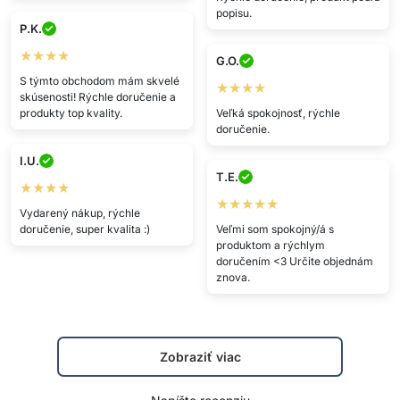
popisu.
P.K.
★★★★
G.O.
S týmto obchodom mám skvelé
★★★★
skúsenosti! Rýchle doručenie a
produkty top kvality.
Veľká spokojnosť, rýchle
doručenie.
I.U.
T.E.
★★★★
★★★★★
Vydarený nákup, rýchle
doručenie, super kvalita :)
Veľmi som spokojný/á s
produktom a rýchlym
doručením <3 Určite objednám
znova.
Zobraziť viac