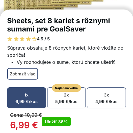
Sheets, set 8 kariet s rôznymi
sumami pre GoalSaver
4.5 / 5
Súprava obsahuje 8 rôznych kariet, ktoré vložíte do
sporiča!
Vy rozhodujete o sume, ktorú chcete ušetriť
Súprava obsahuje karty s menšími sumami,
Zobraziť viac
ktoré môžete dosiahnuť už za niekoľko týždňov
alebo mesiacov
Najlepšia voľba
Okrem menších súm sú k dispozícii aj väčšie
1x
2x
3x
sumy, ktoré sú vhodné na dlhodobé sporenie
6,99
€
/kus
5,99
€
/kus
4,99
€
/kus
Až 6 rôznych súm
2 personalizované karty, kde si nastavíte vlastnú
Cena:
10,99
€
sumu na sporenie
Uložiť
36%
6,99
€
V balení: 8x sporiaca karta