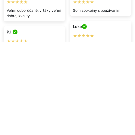
★★★★★
★★★★★
Veľmi odporúčané, vrtáky veľmi
Som spokojný s používaním
dobrej kvality.
Luke
P.I.
★★★★★
★★★★★
Dobrá cena a veľmi praktické.
Mega produkt, prišiel rýchlo,
dobre zabalený.
F.P.
★★★★
L.V.
Prišlo rýchlo a v dobrom stave
★★★★
:DD
Veľmi rýchly nákup, paráda!!
D.D.
S.R.
★★★★★
★★★★
Super produkt, rýchlo odoslaný,
Výborná služba
vďaka!