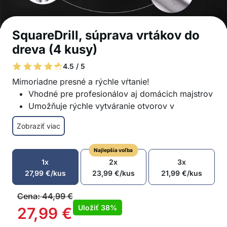
SquareDrill, súprava vrtákov do
dreva (4 kusy)
4.5 / 5
Mimoriadne presné a rýchle vŕtanie!
Vhodné pre profesionálov aj domácich majstrov
Umožňuje rýchle vytváranie otvorov v
drevených materiáloch
Zobraziť viac
Vyrobené z odolnej vysokokvalitnej ocele
Dlhá životnosť
Najlepšia voľba
Vynikajúci výkon
1x
2x
3x
Menší odpor pri vŕtaní, čo umožňuje presnejšiu
27,99
€
/kus
23,99
€
/kus
21,99
€
/kus
veľkosť otvoru
Kompatibilné s rôznymi vŕtacími nástrojmi
Cena:
44,99
€
V balení: 4x vrtáky (6,4 mm, 8 mm, 9,5 mm a
Uložiť
38%
27,99
€
12,7 mm)