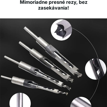
Mimoriadne presné rezy, bez
zasekávania!