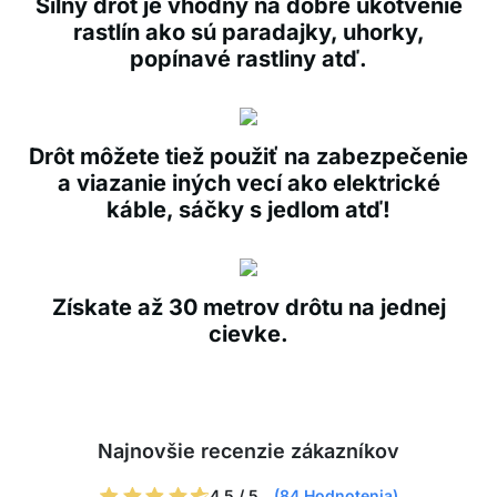
Silný drôt je vhodný na dobré ukotvenie
rastlín ako sú paradajky, uhorky,
popínavé rastliny atď.
Drôt môžete tiež použiť na zabezpečenie
a viazanie iných vecí ako elektrické
káble, sáčky s jedlom atď!
Získate až 30 metrov drôtu na jednej
cievke.
Najnovšie recenzie zákazníkov
4.5 / 5
(84 Hodnotenia)