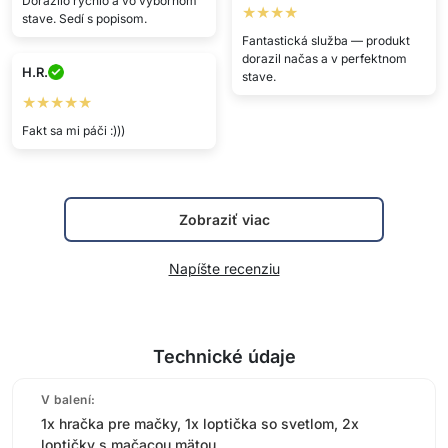
Dorazilo rýchlo a vo výbornom
★★★★
stave. Sedí s popisom.
Fantastická služba — produkt
dorazil načas a v perfektnom
H.R.
stave.
★★★★★
Fakt sa mi páči :)))
Zobraziť viac
Napíšte recenziu
Technické údaje
V balení:
1x hračka pre mačky, 1x loptička so svetlom, 2x
loptičky s mačacou mätou