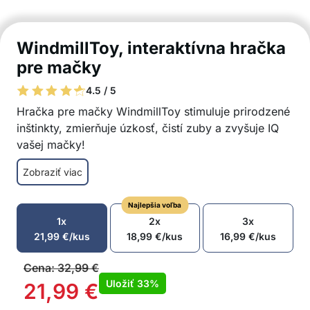
WindmillToy, interaktívna hračka
pre mačky
4.5 / 5
Hračka pre mačky WindmillToy stimuluje prirodzené
inštinkty, zmierňuje úzkosť, čistí zuby a zvyšuje IQ
vašej mačky!
Hračka vašu mačku na dlhý čas rozptýli
Zobraziť viac
2 priehradky, do ktorých môžete umiestniť
loptičku s bleskom a 2 loptičky s mačacím
Najlepšia voľba
mäskom
1x
2x
3x
Hračka pre mačky má aj priehradku na dentálnu
21,99
€
/kus
18,99
€
/kus
16,99
€
/kus
hygienu
Hračka je skvelou voľbou na zmiernenie úzkosti
Cena:
32,99
€
a stimuláciu IQ
Uložiť
33%
21,99
€
Otáča sa o 360 stupňov