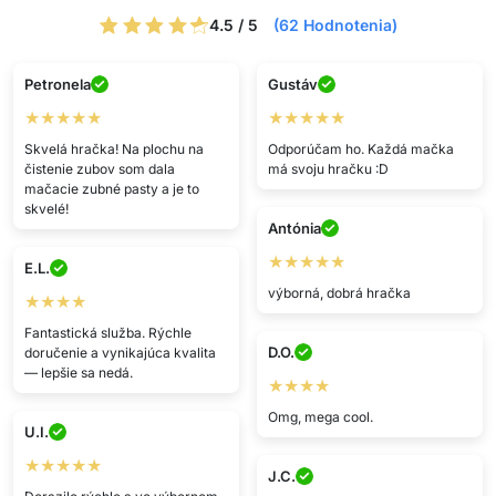
4.5 / 5
(62 Hodnotenia)
Petronela
Gustáv
★★★★★
★★★★★
Skvelá hračka! Na plochu na
Odporúčam ho. Každá mačka
čistenie zubov som dala
má svoju hračku :D
mačacie zubné pasty a je to
skvelé!
Antónia
★★★★★
E.L.
výborná, dobrá hračka
★★★★
Fantastická služba. Rýchle
D.O.
doručenie a vynikajúca kvalita
— lepšie sa nedá.
★★★★
Omg, mega cool.
U.I.
★★★★★
J.C.