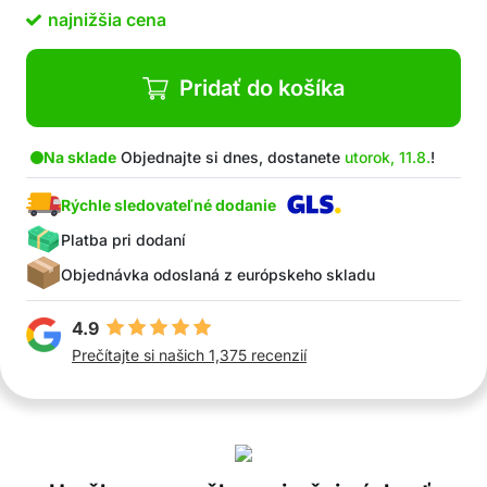
Jednoduchá inštalácia pomocou vysávača na
najnižšia cena
rovný povrch
Skvelá práca pre vašu mačku, keď nie ste doma
Vyrobené z kvalitného materiálu šetrného k
Pridať do košíka
zvieratám
Bezpečná hračka
V balení: 1x hračka pre mačky, 1x loptička so
Na sklade
Objednajte si dnes, dostanete
utorok, 11.8.
!
svetlom, 2x loptičky s mačacou mätou
Rýchle sledovateľné dodanie
Platba pri dodaní
Objednávka odoslaná z európskeho skladu
4.9
Prečítajte si našich 1,375 recenzií